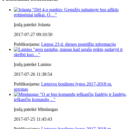
"
Dėl 4-o punkto: Gegužės pabaigoje bus aiškūs
reitinginiai taškai. O…
"
Įrašą pateikė Jolanta
2017-07-27 09:10:50
Publikuojama:
Liepos 23 d. dienos posėdžio informacija
"
gera pastaba, manau kad sąrašą reiktų sudaryti ir
skelbti kuo…
"
Įrašą pateikė Lainius
2017-07-26 11:38:54
Publikuojama:
Lietuvos boulingo lygos 2017-2018 m.
sezonas
"
O ar bus komandų ieškančių žaidėjų ir žaidėjų,
ieškančių komandų…
"
Įrašą pateikė Mindaugas
2017-07-25 11:45:43
Publikuojama:
Lietuvos boulingo lygos 2017-2018 m.