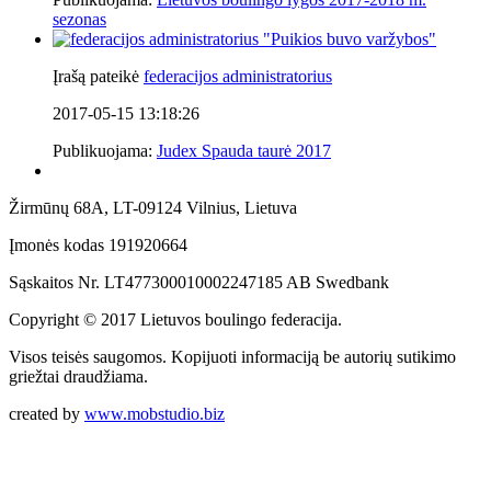
sezonas
"
Puikios buvo varžybos
"
Įrašą pateikė
federacijos administratorius
2017-05-15 13:18:26
Publikuojama:
Judex Spauda taurė 2017
Žirmūnų 68A, LT-09124 Vilnius, Lietuva
Įmonės kodas 191920664
Sąskaitos Nr. LT477300010002247185 AB Swedbank
Copyright © 2017 Lietuvos boulingo federacija.
Visos teisės saugomos. Kopijuoti informaciją be autorių sutikimo
griežtai draudžiama.
created by
www.mobstudio.biz