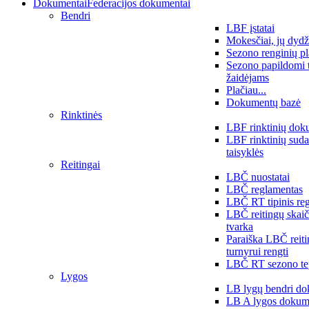
Dokumentai
Federacijos dokumentai
Bendri
LBF įstatai
Mokesčiai, jų dydž
Sezono renginių p
Sezono papildomi 
žaidėjams
Plačiau...
Dokumentų bazė
Rinktinės
LBF rinktinių dok
LBF rinktinių sud
taisyklės
Reitingai
LBČ nuostatai
LBČ reglamentas
LBČ RT tipinis re
LBČ reitingų skai
tvarka
Paraiška LBČ reit
turnyrui rengti
LBČ RT sezono te
Lygos
LB lygų bendri do
LB A lygos dokum