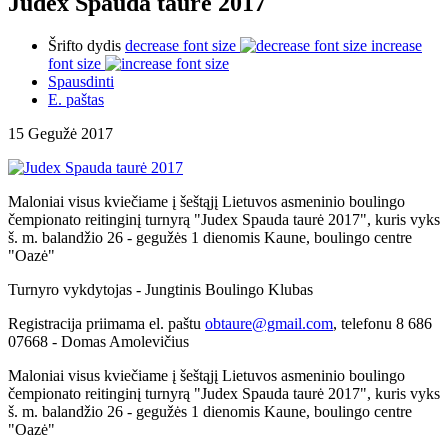
Judex Spauda taurė 2017
Šrifto dydis
decrease font size
increase
font size
Spausdinti
E. paštas
15 Gegužė 2017
Maloniai visus kviečiame į šeštąjį Lietuvos asmeninio boulingo
čempionato reitinginį turnyrą "Judex Spauda taurė 2017", kuris vyks
š. m. balandžio 26 - gegužės 1 dienomis Kaune, boulingo centre
"Oazė"
Turnyro vykdytojas - Jungtinis Boulingo Klubas
Registracija priimama el. paštu
obtaure@gmail.com
, telefonu 8 686
07668 - Domas Amolevičius
Maloniai visus kviečiame į šeštąjį Lietuvos asmeninio boulingo
čempionato reitinginį turnyrą "Judex Spauda taurė 2017", kuris vyks
š. m. balandžio 26 - gegužės 1 dienomis Kaune, boulingo centre
"Oazė"