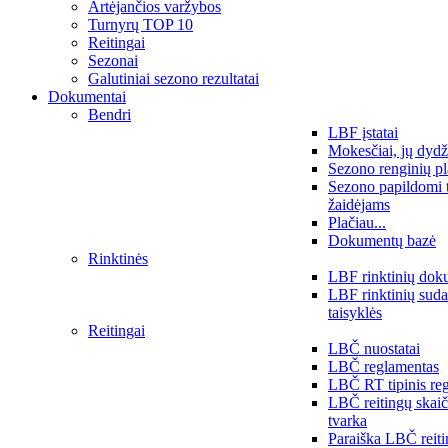
Artėjančios varžybos
Turnyrų TOP 10
Reitingai
Sezonai
Galutiniai sezono rezultatai
Dokumentai
Bendri
LBF įstatai
Mokesčiai, jų dydž
Sezono renginių p
Sezono papildomi 
žaidėjams
Plačiau...
Dokumentų bazė
Rinktinės
LBF rinktinių dok
LBF rinktinių sud
taisyklės
Reitingai
LBČ nuostatai
LBČ reglamentas
LBČ RT tipinis re
LBČ reitingų skai
tvarka
Paraiška LBČ reit