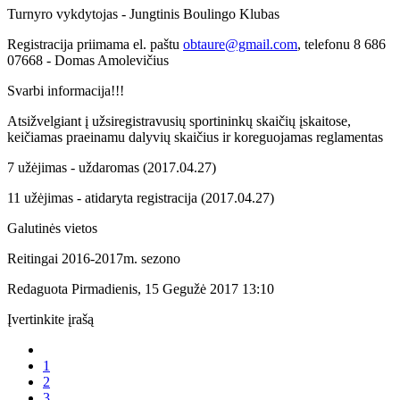
Turnyro vykdytojas - Jungtinis Boulingo Klubas
Registracija priimama el. paštu
obtaure@gmail.com
, telefonu 8 686
07668 - Domas Amolevičius
Svarbi informacija!!!
Atsižvelgiant į užsiregistravusių sportininkų skaičių įskaitose,
keičiamas praeinamu dalyvių skaičius ir koreguojamas reglamentas
7 užėjimas - uždaromas (2017.04.27)
11 užėjimas - atidaryta registracija (2017.04.27)
Galutinės vietos
Reitingai 2016-2017m. sezono
Redaguota Pirmadienis, 15 Gegužė 2017 13:10
Įvertinkite įrašą
1
2
3