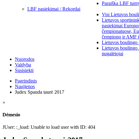
Paraiška LBF turny
LBF pasiekimai / Rekordai
Visi Lietuvos boul
Lietuvos sportinin
pasiekimai Europo
čempionatuose, Eu
čempionų ir AMF t
Lietuvos boulingo
Lietuvos boulingo
nugalėtojai
Nuorodos
Valdyba
Susisiekti
Pagrindinis
Naujienos
Judex Spauda taurė 2017
×
Dėmesio
JUser: :_load: Unable to load user with ID: 404