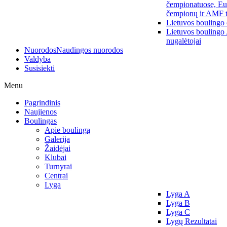
čempionatuose, Eu
čempionų ir AMF t
Lietuvos boulingo
Lietuvos boulingo
nugalėtojai
Nuorodos
Naudingos nuorodos
Valdyba
Susisiekti
Menu
Pagrindinis
Naujienos
Boulingas
Apie boulingą
Galerija
Žaidėjai
Klubai
Turnyrai
Centrai
Lyga
Lyga A
Lyga B
Lyga C
Lygų Rezultatai