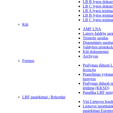
LB B lygos dokum
LB C lygos dokum
LB A lygos tepima
LB B lygos tepima
LB C lygos tepima
Kiti
AMF LNA
Laisvų žaidėjų sąr
Trenerių sąrašas
Drausminės nuoba
Valdybos protokol
Kiti dokumentai
Archyvas
Formos
Prašymas išduoti 
licenciją
Pranešimas vykstan
turnyrus
Prašymas išduoti s
leidimą (KKSD)
Paraiška LBF turny
LBF pasiekimai / Rekordai
Visi Lietuvos boul
Lietuvos sportinin
pasiekimai Europo