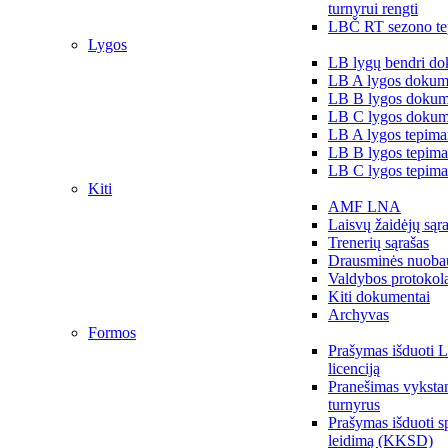
turnyrui rengti
LBČ RT sezono te
Lygos
LB lygų bendri do
LB A lygos dokum
LB B lygos dokum
LB C lygos dokum
LB A lygos tepima
LB B lygos tepima
LB C lygos tepima
Kiti
AMF LNA
Laisvų žaidėjų sąr
Trenerių sąrašas
Drausminės nuoba
Valdybos protokol
Kiti dokumentai
Archyvas
Formos
Prašymas išduoti 
licenciją
Pranešimas vykstan
turnyrus
Prašymas išduoti s
leidimą (KKSD)