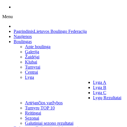
Menu
Pagrindinis
Lietuvos Boulingo Federacija
Naujienos
Boulingas
Apie boulingą
Galerija
Žaidėjai
Klubai
Turnyrai
Centrai
Lyga
Lyga A
Lyga B
Lyga C
Lygų Rezultatai
Artėjančios varžybos
Turnyrų TOP 10
Reitingai
Sezonai
Galutiniai sezono rezultatai