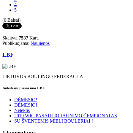
4
5
(0 Balsai)
Skaityta
7537
Kart.
Publikuojama:
Naujienos
LBF
LIETUVOS BOULINGO FEDERACIJA
Ankstesni įrašai nuo LBF
DĖMESIO!
DĖMESIO!
Netektis
2019 WJC PASAULIO JAUNIMO ČEMPIONATAS
SU ŠVENTĖMIS MIELI BOULERIAI !
1
komentaras