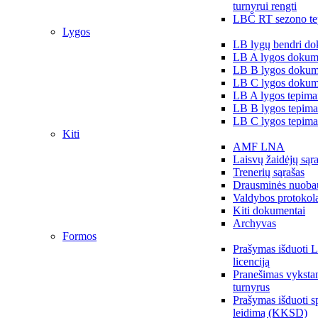
turnyrui rengti
LBČ RT sezono te
Lygos
LB lygų bendri do
LB A lygos dokum
LB B lygos dokum
LB C lygos dokum
LB A lygos tepima
LB B lygos tepima
LB C lygos tepima
Kiti
AMF LNA
Laisvų žaidėjų sąr
Trenerių sąrašas
Drausminės nuoba
Valdybos protokol
Kiti dokumentai
Archyvas
Formos
Prašymas išduoti 
licenciją
Pranešimas vykstan
turnyrus
Prašymas išduoti s
leidimą (KKSD)