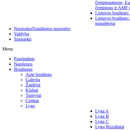
čempionatuose, Eu
čempionų ir AMF t
Lietuvos boulingo
Lietuvos boulingo
nugalėtojai
Nuorodos
Naudingos nuorodos
Valdyba
Susisiekti
Menu
Pagrindinis
Naujienos
Boulingas
Apie boulingą
Galerija
Žaidėjai
Klubai
Turnyrai
Centrai
Lyga
Lyga A
Lyga B
Lyga C
Lygų Rezultatai