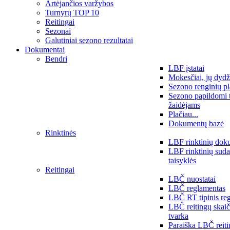
Artėjančios varžybos
Turnyrų TOP 10
Reitingai
Sezonai
Galutiniai sezono rezultatai
Dokumentai
Bendri
LBF įstatai
Mokesčiai, jų dydž
Sezono renginių p
Sezono papildomi 
žaidėjams
Plačiau...
Dokumentų bazė
Rinktinės
LBF rinktinių dok
LBF rinktinių sud
taisyklės
Reitingai
LBČ nuostatai
LBČ reglamentas
LBČ RT tipinis re
LBČ reitingų skai
tvarka
Paraiška LBČ reit