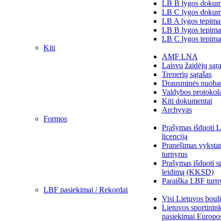
LB B lygos dokum
LB C lygos dokum
LB A lygos tepima
LB B lygos tepima
LB C lygos tepima
Kiti
AMF LNA
Laisvų žaidėjų sąr
Trenerių sąrašas
Drausminės nuoba
Valdybos protokol
Kiti dokumentai
Archyvas
Formos
Prašymas išduoti 
licenciją
Pranešimas vykstan
turnyrus
Prašymas išduoti s
leidimą (KKSD)
Paraiška LBF turny
LBF pasiekimai / Rekordai
Visi Lietuvos boul
Lietuvos sportinin
pasiekimai Europo