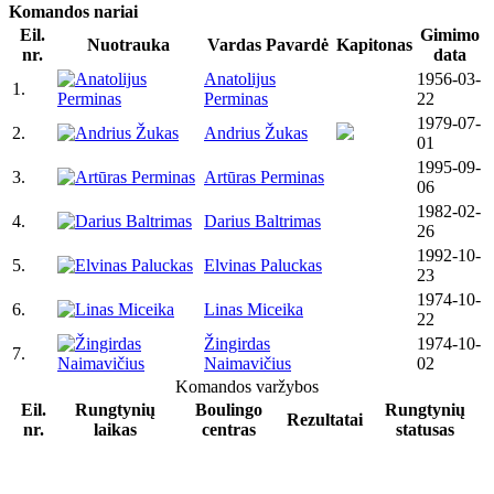
Komandos nariai
Eil.
Gimimo
Nuotrauka
Vardas Pavardė
Kapitonas
nr.
data
Anatolijus
1956-03-
1.
Perminas
22
1979-07-
2.
Andrius Žukas
01
1995-09-
3.
Artūras Perminas
06
1982-02-
4.
Darius Baltrimas
26
1992-10-
5.
Elvinas Paluckas
23
1974-10-
6.
Linas Miceika
22
Žingirdas
1974-10-
7.
Naimavičius
02
Komandos varžybos
Eil.
Rungtynių
Boulingo
Rungtynių
Rezultatai
nr.
laikas
centras
statusas