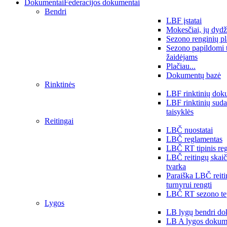
Dokumentai
Federacijos dokumentai
Bendri
LBF įstatai
Mokesčiai, jų dydž
Sezono renginių p
Sezono papildomi 
žaidėjams
Plačiau...
Dokumentų bazė
Rinktinės
LBF rinktinių dok
LBF rinktinių sud
taisyklės
Reitingai
LBČ nuostatai
LBČ reglamentas
LBČ RT tipinis re
LBČ reitingų skai
tvarka
Paraiška LBČ reit
turnyrui rengti
LBČ RT sezono te
Lygos
LB lygų bendri do
LB A lygos dokum