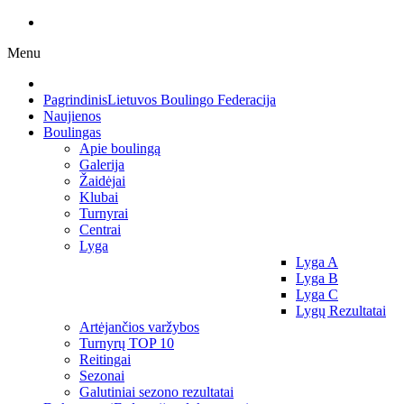
Menu
Pagrindinis
Lietuvos Boulingo Federacija
Naujienos
Boulingas
Apie boulingą
Galerija
Žaidėjai
Klubai
Turnyrai
Centrai
Lyga
Lyga A
Lyga B
Lyga C
Lygų Rezultatai
Artėjančios varžybos
Turnyrų TOP 10
Reitingai
Sezonai
Galutiniai sezono rezultatai