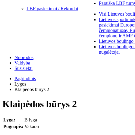
Paraiška LBF turny
LBF pasiekimai / Rekordai
Visi Lietuvos boul
Lietuvos sportinin
pasiekimai Europo
čempionatuose, Eu
čempionų ir AMF t
Lietuvos boulingo
Lietuvos boulingo
nugalėtojai
Nuorodos
Valdyba
Susisiekti
Pagrindinis
Lygos
Klaipėdos būrys 2
Klaipėdos būrys 2
Lyga:
B lyga
Pogrupis:
Vakarai