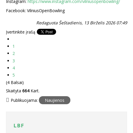
Instagram:
https://www.instagram.com/vilniusopenbowling/
Facebook: VilniusOpenBowling
Redaguota Šeštadienis, 13 Birželis 2026 07:49
Įvertinkite įrašą
1
2
3
4
5
(4 Balsai)
Skaityta
664
Kart.
Publikuojama:
Naujienos
LBF