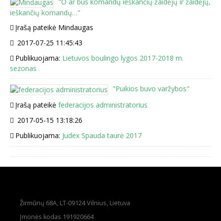
"
O ar bus komandų ieškančių žaidėjų ir žaidėjų,
ieškančių komandų…
"
Įrašą pateikė Mindaugas
2017-07-25 11:45:43
Publikuojama:
Lietuvos boulingo lygos 2017-2018 m.
sezonas
"
Puikios buvo varžybos
"
Įrašą pateikė
federacijos administratorius
2017-05-15 13:18:26
Publikuojama:
Judex Spauda taurė 2017
Žirmūnų 68A, LT-09124 Vilnius, Lietuva
Įmonės kodas 191920664