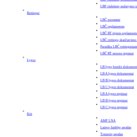
LBF rinktinių sudarymo t
Reitingai
LBČ nuostatai
LBČ reglamentas
LBČ RT tipinis reglament
LBČ reitingų skaičiavimo
Paraiška LBČ reitinginiam
LBČ RT sezono tepimai
Lygos
LB lygų bendri dokument
LB A lygos dokumentai
LB B lygos dokumentai
LB C lygos dokumentai
LB A lygos tepimai
LB B lygos tepimai
LB C lygos tepimai
Kiti
AMF LNA
Laisvų žaidėjų sąrašas
Trenerių sąrašas