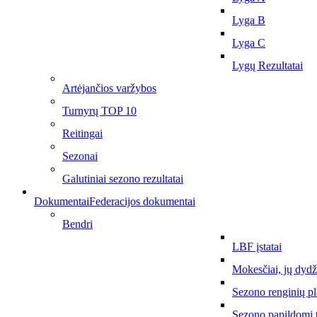
Lyga B
Lyga C
Lygų Rezultatai
Artėjančios varžybos
Turnyrų TOP 10
Reitingai
Sezonai
Galutiniai sezono rezultatai
Dokumentai
Federacijos dokumentai
Bendri
LBF įstatai
Mokesčiai, jų dydž
Sezono renginių p
Sezono papildomi 