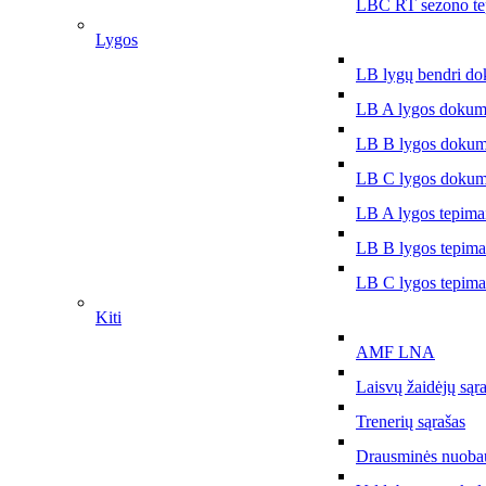
LBČ RT sezono te
Lygos
LB lygų bendri do
LB A lygos dokum
LB B lygos dokum
LB C lygos dokum
LB A lygos tepima
LB B lygos tepima
LB C lygos tepima
Kiti
AMF LNA
Laisvų žaidėjų sąr
Trenerių sąrašas
Drausminės nuoba