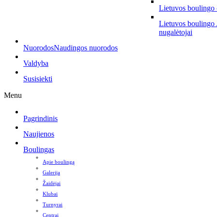
Lietuvos boulingo
Lietuvos boulingo
nugalėtojai
Nuorodos
Naudingos nuorodos
Valdyba
Susisiekti
Menu
Pagrindinis
Naujienos
Boulingas
Apie boulingą
Galerija
Žaidėjai
Klubai
Turnyrai
Centrai