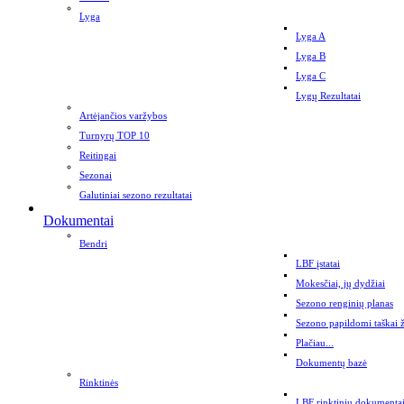
Lyga
Lyga A
Lyga B
Lyga C
Lygų Rezultatai
Artėjančios varžybos
Turnyrų TOP 10
Reitingai
Sezonai
Galutiniai sezono rezultatai
Dokumentai
Bendri
LBF įstatai
Mokesčiai, jų dydžiai
Sezono renginių planas
Sezono papildomi taškai 
Plačiau...
Dokumentų bazė
Rinktinės
LBF rinktinių dokumenta