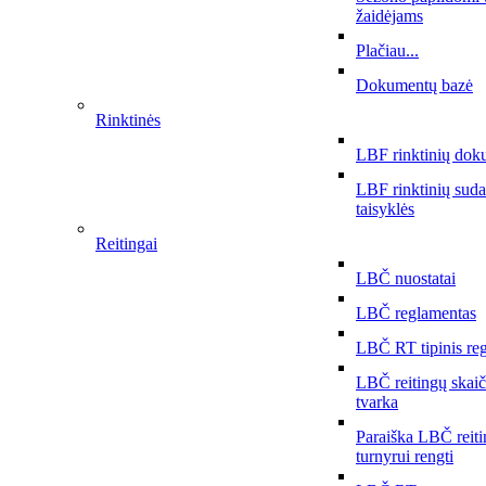
žaidėjams
Plačiau...
Dokumentų bazė
Rinktinės
LBF rinktinių dok
LBF rinktinių sud
taisyklės
Reitingai
LBČ nuostatai
LBČ reglamentas
LBČ RT tipinis re
LBČ reitingų skai
tvarka
Paraiška LBČ reit
turnyrui rengti