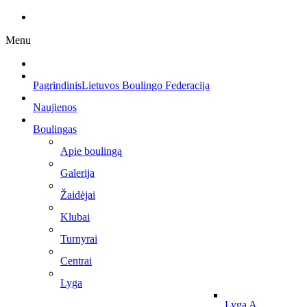
Menu
Pagrindinis
Lietuvos Boulingo Federacija
Naujienos
Boulingas
Apie boulingą
Galerija
Žaidėjai
Klubai
Turnyrai
Centrai
Lyga
Lyga A