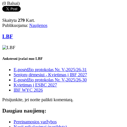
(0 Balsai)
Skaityta
279
Kart.
Publikuojama:
Naujienos
LBF
Ankstesni įrašai nuo LBF
E-posėdžio protokolas Nr. V-2025/26-31
Senjorų dėmesiui - Kvietimas į IBF 2027
E-posėdžio protokolas Nr. V-2025/26-30
Kvietimas į ESBC 2027
IBF WYC 2026
Prisijunkite, jei norite palikti komentarą.
Daugiau naujienų:
Pereinamosios varžybos
Nauji reikalavimai (papildyta)