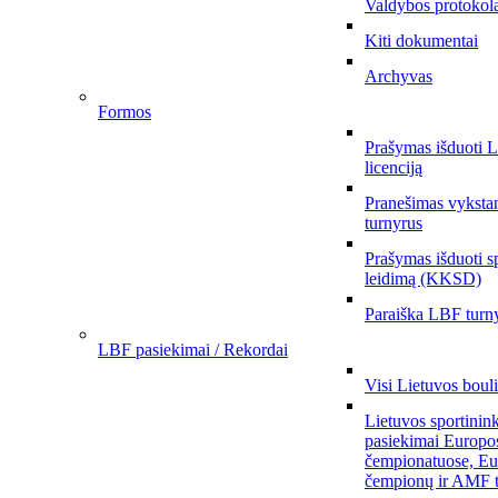
Valdybos protokol
Kiti dokumentai
Archyvas
Formos
Prašymas išduoti 
licenciją
Pranešimas vykstan
turnyrus
Prašymas išduoti s
leidimą (KKSD)
Paraiška LBF turny
LBF pasiekimai / Rekordai
Visi Lietuvos boul
Lietuvos sportinin
pasiekimai Europo
čempionatuose, Eu
čempionų ir AMF t