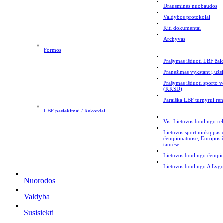
Drausminės nuobaudos
Valdybos protokolai
Kiti dokumentai
Archyvas
Formos
Prašymas išduoti LBF žaid
Pranešimas vykstant į užs
Prašymas išduoti sporto v
(KKSD)
Paraiška LBF turnyrui ren
LBF pasiekimai / Rekordai
Visi Lietuvos boulingo re
Lietuvos sportininkų pas
čempionatuose, Europos
taurėse
Lietuvos boulingo čempi
Lietuvos boulingo A Lygo
Nuorodos
Valdyba
Susisiekti