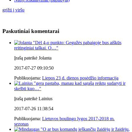
grįžti į viršų
Paskutiniai komentarai
"
Dėl 4-o punkto: Gegužės pabaigoje bus aiškūs
reitinginiai taškai. O…
"
Įrašą pateikė Jolanta
2017-07-27 09:10:50
Publikuojama:
Liepos 23 d. dienos posėdžio informacija
"
gera pastaba, manau kad sąrašą reiktų sudaryti ir
skelbti kuo…
"
Įrašą pateikė Lainius
2017-07-26 11:38:54
Publikuojama:
Lietuvos boulingo lygos 2017-2018 m.
sezonas
"
O ar bus komandų ieškančių žaidėjų ir žaidėjų,