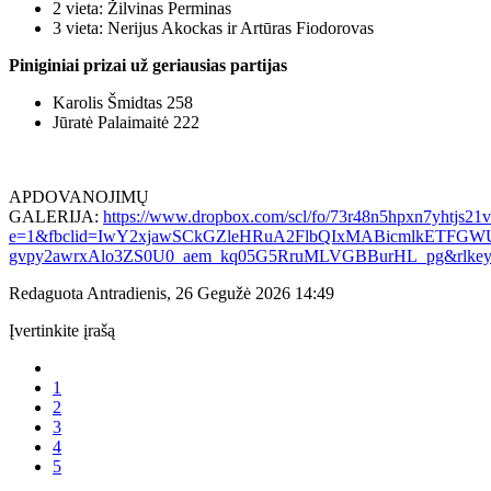
2 vieta: Žilvinas Perminas
3 vieta: Nerijus Akockas ir Artūras Fiodorovas
Piniginiai prizai už geriausias partijas
Karolis Šmidtas 258
Jūratė Palaimaitė 222
APDOVANOJIMŲ
GALERIJA:
https://www.dropbox.com/scl/fo/73r48n5hpxn7yhtj
e=1&fbclid=IwY2xjawSCkGZleHRuA2FlbQIxMABicmlkETF
gvpy2awrxAlo3ZS0U0_aem_kq05G5RruMLVGBBurHL_pg&rlkey=4
Redaguota Antradienis, 26 Gegužė 2026 14:49
Įvertinkite įrašą
1
2
3
4
5