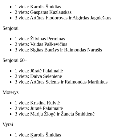
1 vieta: Karolis Šmidtas
2 vieta: Gasparas Kazlauskas
3 vieta: Artūras Fiodorovas ir Algirdas Jagnieškus
Senjorai
1 vieta: Žilvinas Perminas
2 vieta: Vaidas Paškevičius
3 vieta: Sigitas Baužys ir Raimondas Narušis
Senjorai 60+
1 vieta: Jūratė Palaimaitė
2 vieta: Daiva Selenienė
3 vieta: Artūras Selenis ir Raimondas Martinkus
Moterys
1 vieta: Kristina Rulytė
2 vieta: Jūratė Palaimaitė
3 vieta: Marija Žiogė ir Žaneta Šmidtienė
Vyrai
1 vieta: Karolis Šmidtas