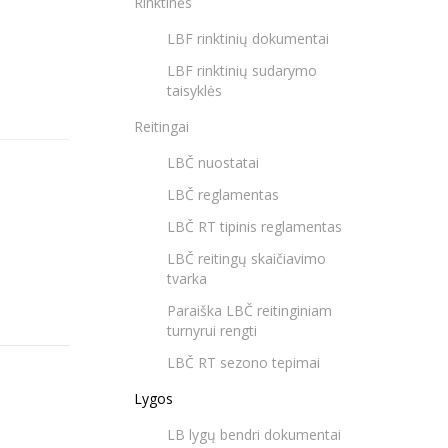
Rinktinės
LBF rinktinių dokumentai
LBF rinktinių sudarymo
taisyklės
Reitingai
LBČ nuostatai
LBČ reglamentas
LBČ RT tipinis reglamentas
LBČ reitingų skaičiavimo
tvarka
Paraiška LBČ reitinginiam
turnyrui rengti
LBČ RT sezono tepimai
Lygos
LB lygų bendri dokumentai