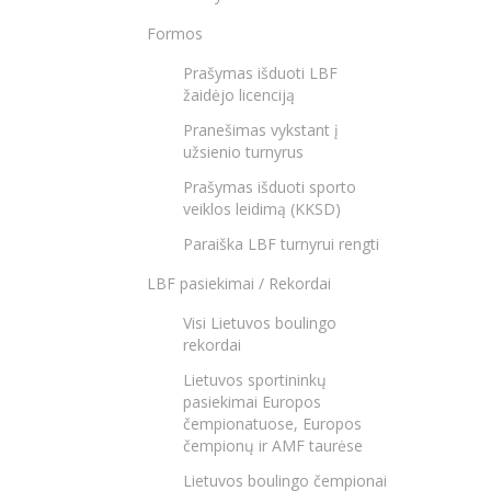
Formos
Prašymas išduoti LBF
žaidėjo licenciją
Pranešimas vykstant į
užsienio turnyrus
Prašymas išduoti sporto
veiklos leidimą (KKSD)
Paraiška LBF turnyrui rengti
LBF pasiekimai / Rekordai
Visi Lietuvos boulingo
rekordai
Lietuvos sportininkų
pasiekimai Europos
čempionatuose, Europos
čempionų ir AMF taurėse
Lietuvos boulingo čempionai