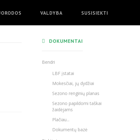
UORODOS
VALDYBA
SUSISIEKTI
DOKUMENTAI
Bendri
LBF įstatai
Mokesčiai, jų dydžiai
Sezono renginių planas
Sezono papildomi taškai
žaidėjams
Plačiau...
Dokumentų bazė