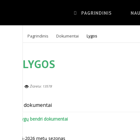
PAGRINDINIS
NAU
Pagrindinis
Dokumentai
Lygos
LYGOS
Žiūrėta: 13578
LBL dokumentai
LB lygų bendri dokumentai
2025-2026 metų sezonas