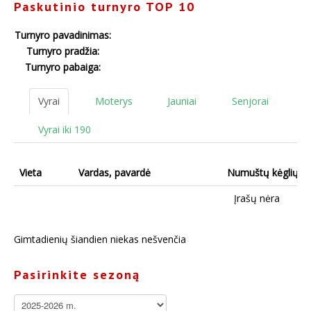
Paskutinio turnyro TOP 10
Turnyro pavadinimas:
Turnyro pradžia:
Turnyro pabaiga:
Vyrai
Moterys
Jauniai
Senjorai
Vyrai iki 190
Vieta
Vardas, pavardė
Numuštų kėglių s
Įrašų nėra
Gimtadienių šiandien niekas nešvenčia
Pasirinkite sezoną