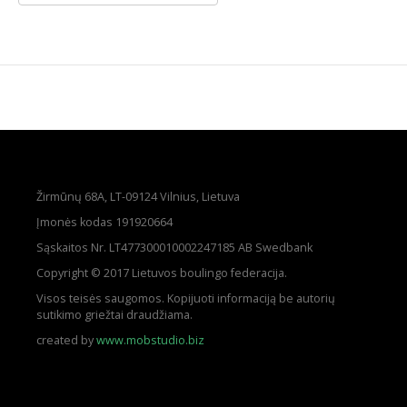
Žirmūnų 68A, LT-09124 Vilnius, Lietuva
Įmonės kodas 191920664
Sąskaitos Nr. LT477300010002247185 AB Swedbank
Copyright © 2017 Lietuvos boulingo federacija.
Visos teisės saugomos. Kopijuoti informaciją be autorių
sutikimo griežtai draudžiama.
created by
www.mobstudio.biz