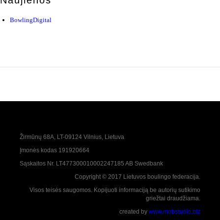
BowlingDigital
Žirmūnų 68A, LT-09124 Vilnius, Lietuva
Įmonės kodas 191920664
Sąskaitos Nr. LT477300010002247185 AB Swedbank
Copyright © 2017 Lietuvos boulingo federacija.
Visos teisės saugomos. Kopijuoti informaciją be autorių sutikimo
griežtai draudžiama.
created by
www.mobstudio.biz