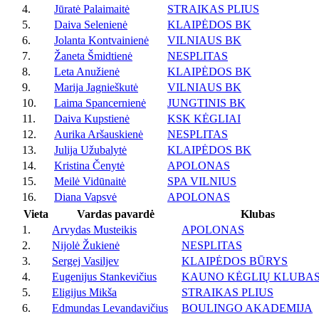
4.
Jūratė Palaimaitė
STRAIKAS PLIUS
5.
Daiva Selenienė
KLAIPĖDOS BK
6.
Jolanta Kontvainienė
VILNIAUS BK
7.
Žaneta Šmidtienė
NESPLITAS
8.
Leta Anužienė
KLAIPĖDOS BK
9.
Marija Jagnieškutė
VILNIAUS BK
10.
Laima Spancernienė
JUNGTINIS BK
11.
Daiva Kupstienė
KSK KĖGLIAI
12.
Aurika Aršauskienė
NESPLITAS
13.
Julija Užubalytė
KLAIPĖDOS BK
14.
Kristina Čenytė
APOLONAS
15.
Meilė Vidūnaitė
SPA VILNIUS
16.
Diana Vapsvė
APOLONAS
Vieta
Vardas pavardė
Klubas
1.
Arvydas Musteikis
APOLONAS
2.
Nijolė Žukienė
NESPLITAS
3.
Sergej Vasiljev
KLAIPĖDOS BŪRYS
4.
Eugenijus Stankevičius
KAUNO KĖGLIŲ KLUBA
5.
Eligijus Mikša
STRAIKAS PLIUS
6.
Edmundas Levandavičius
BOULINGO AKADEMIJA