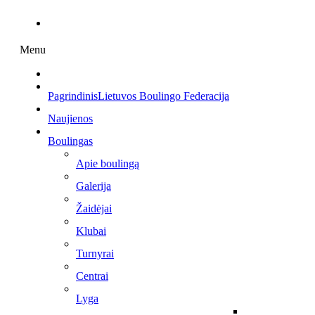
Menu
Pagrindinis
Lietuvos Boulingo Federacija
Naujienos
Boulingas
Apie boulingą
Galerija
Žaidėjai
Klubai
Turnyrai
Centrai
Lyga