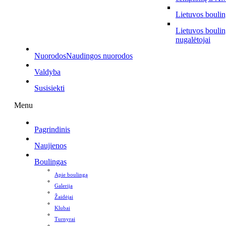
Lietuvos bouli
Lietuvos bouli
nugalėtojai
Nuorodos
Naudingos nuorodos
Valdyba
Susisiekti
Menu
Pagrindinis
Naujienos
Boulingas
Apie boulingą
Galerija
Žaidėjai
Klubai
Turnyrai