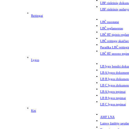
LBF rinktinių dokum
LBF rinktinių sudary
Reitingai
LBČ nuostatai
LBČ reglamentas
LBČ RT tipinis regla
LBČ reitingų skaičia
Paraiška LBČ reitingi
LBČ RT sezono tepim
Lygos
LB lygų bendri doku
LB A lygos dokument
LB B lygos dokument
LB C lygos dokument
LB A lygos tepimai
LB B lygos tepimai
LB C lygos tepimai
Kiti
AMF LNA
Laisvų žaidėjų sąraša