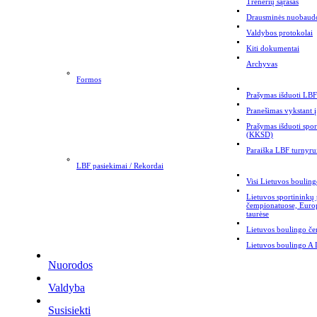
Trenerių sąrašas
Drausminės nuobaud
Valdybos protokolai
Kiti dokumentai
Archyvas
Formos
Prašymas išduoti LBF 
Pranešimas vykstant į
Prašymas išduoti spor
(KKSD)
Paraiška LBF turnyrui
LBF pasiekimai / Rekordai
Visi Lietuvos bouling
Lietuvos sportininkų
čempionatuose, Euro
taurėse
Lietuvos boulingo č
Lietuvos boulingo A 
Nuorodos
Valdyba
Susisiekti