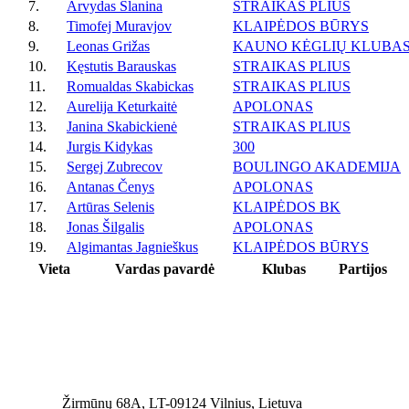
7.
Arvydas Slanina
STRAIKAS PLIUS
8.
Timofej Muravjov
KLAIPĖDOS BŪRYS
9.
Leonas Grižas
KAUNO KĖGLIŲ KLUBA
10.
Kęstutis Barauskas
STRAIKAS PLIUS
11.
Romualdas Skabickas
STRAIKAS PLIUS
12.
Aurelija Keturkaitė
APOLONAS
13.
Janina Skabickienė
STRAIKAS PLIUS
14.
Jurgis Kidykas
300
15.
Sergej Zubrecov
BOULINGO AKADEMIJA
16.
Antanas Čenys
APOLONAS
17.
Artūras Selenis
KLAIPĖDOS BK
18.
Jonas Šilgalis
APOLONAS
19.
Algimantas Jagnieškus
KLAIPĖDOS BŪRYS
Vieta
Vardas pavardė
Klubas
Partijos
Žirmūnų 68A, LT-09124 Vilnius, Lietuva