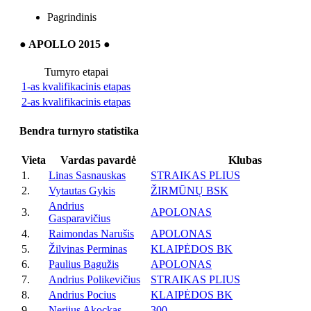
Pagrindinis
● APOLLO 2015 ●
Turnyro etapai
1-as kvalifikacinis etapas
2-as kvalifikacinis etapas
Bendra turnyro statistika
Vieta
Vardas pavardė
Klubas
1.
Linas Sasnauskas
STRAIKAS PLIUS
2.
Vytautas Gykis
ŽIRMŪNŲ BSK
Andrius
3.
APOLONAS
Gasparavičius
4.
Raimondas Narušis
APOLONAS
5.
Žilvinas Perminas
KLAIPĖDOS BK
6.
Paulius Bagužis
APOLONAS
7.
Andrius Polikevičius
STRAIKAS PLIUS
8.
Andrius Pocius
KLAIPĖDOS BK
9.
Nerijus Akockas
300