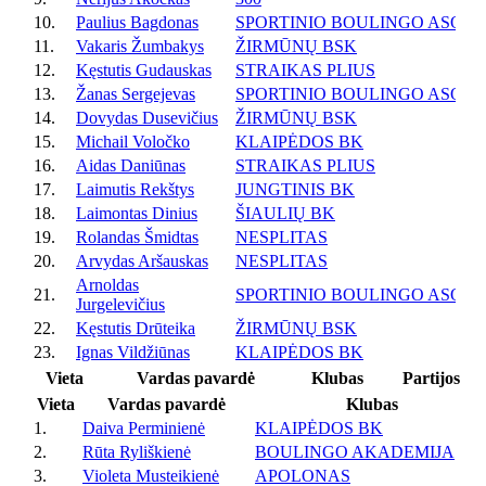
10.
Paulius Bagdonas
SPORTINIO BOULINGO ASOCI
11.
Vakaris Žumbakys
ŽIRMŪNŲ BSK
12.
Kęstutis Gudauskas
STRAIKAS PLIUS
13.
Žanas Sergejevas
SPORTINIO BOULINGO ASOCI
14.
Dovydas Dusevičius
ŽIRMŪNŲ BSK
15.
Michail Voločko
KLAIPĖDOS BK
16.
Aidas Daniūnas
STRAIKAS PLIUS
17.
Laimutis Rekštys
JUNGTINIS BK
18.
Laimontas Dinius
ŠIAULIŲ BK
19.
Rolandas Šmidtas
NESPLITAS
20.
Arvydas Aršauskas
NESPLITAS
Arnoldas
21.
SPORTINIO BOULINGO ASOCI
Jurgelevičius
22.
Kęstutis Drūteika
ŽIRMŪNŲ BSK
23.
Ignas Vildžiūnas
KLAIPĖDOS BK
Vieta
Vardas pavardė
Klubas
Partijos
Vieta
Vardas pavardė
Klubas
1.
Daiva Perminienė
KLAIPĖDOS BK
2.
Rūta Ryliškienė
BOULINGO AKADEMIJA
3.
Violeta Musteikienė
APOLONAS