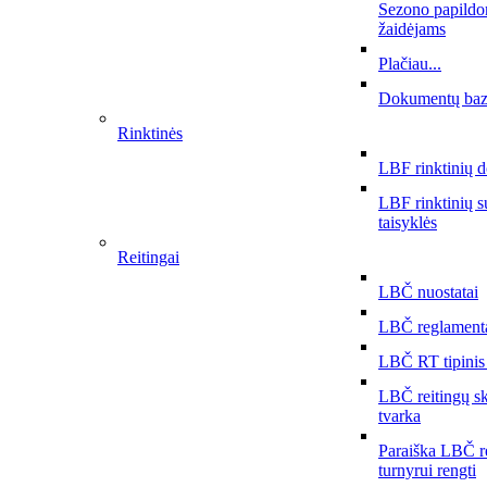
Sezono papildo
žaidėjams
Plačiau...
Dokumentų ba
Rinktinės
LBF rinktinių 
LBF rinktinių 
taisyklės
Reitingai
LBČ nuostatai
LBČ reglament
LBČ RT tipinis
LBČ reitingų s
tvarka
Paraiška LBČ r
turnyrui rengti