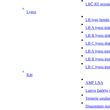
LBČ RT sezono
Lygos
LB lygų bendri
LB A lygos do
LB B lygos do
LB C lygos do
LB A lygos tep
LB B lygos tep
LB C lygos tep
Kiti
AMF LNA
Laisvų žaidėjų 
Trenerių sąraša
Drausminės nu