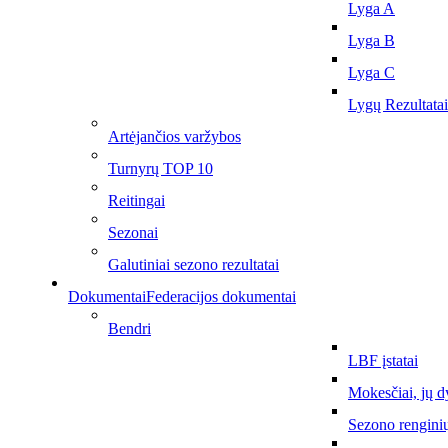
Lyga A
Lyga B
Lyga C
Lygų Rezultatai
Artėjančios varžybos
Turnyrų TOP 10
Reitingai
Sezonai
Galutiniai sezono rezultatai
Dokumentai
Federacijos dokumentai
Bendri
LBF įstatai
Mokesčiai, jų d
Sezono rengini