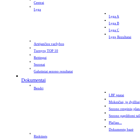
Centrai
Lyga
Lyga A
Lyga B
Lyga C
Lygų Rezultatai
Artėjančios varžybos
Turnyrų TOP 10
Reitingai
Sezonai
Galutiniai sezono rezultatai
Dokumentai
Bendri
LBF įstatai
Mokesčiai, jų dydžiai
Sezono renginių plan
Sezono papildomi taš
Plačiau...
Dokumentų bazė
Rinktinės