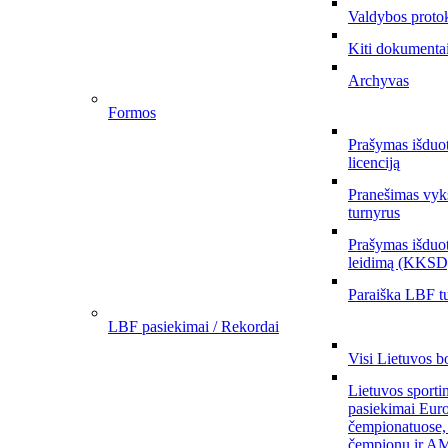
Valdybos proto
Kiti dokumenta
Archyvas
Formos
Prašymas išduo
licenciją
Pranešimas vyks
turnyrus
Prašymas išduot
leidimą (KKSD
Paraiška LBF tu
LBF pasiekimai / Rekordai
Visi Lietuvos b
Lietuvos sporti
pasiekimai Eur
čempionatuose,
čempionų ir AM