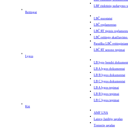
LBF rinktinių sudarymo t
Reitingai
LBČ nuostatai
LBČ reglamentas
LBČ RT tipinis reglament
LBČ reitingų skaičiavimo
Paraiška LBČ reitinginiam
LBČ RT sezono tepimai
Lygos
LB lygų bendri dokument
LB A lygos dokumentai
LB B lygos dokumentai
LB C lygos dokumentai
LB A lygos tepimai
LB B lygos tepimai
LB C lygos tepimai
Kiti
AMF LNA
Laisvų žaidėjų sąrašas
Trenerių sąrašas