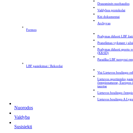
Drausminės nuobaudos
Valdybos protokolai
Kiti dokumentai
Archyvas
Formos
Prašymas išduoti LBF žaid
Pranešimas vykstant į užs
Prašymas išduoti sporto v
(KKSD)
Paraiška LBF turnyrui ren
LBF pasiekimai / Rekordai
Visi Lietuvos boulingo re
Lietuvos sportininkų pas
čempionatuose, Europos
taurėse
Lietuvos boulingo čempi
Lietuvos boulingo A Lygo
Nuorodos
Valdyba
Susisiekti