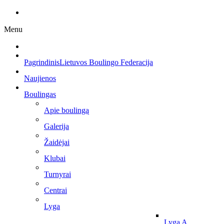
Menu
Pagrindinis
Lietuvos Boulingo Federacija
Naujienos
Boulingas
Apie boulingą
Galerija
Žaidėjai
Klubai
Turnyrai
Centrai
Lyga
Lyga A