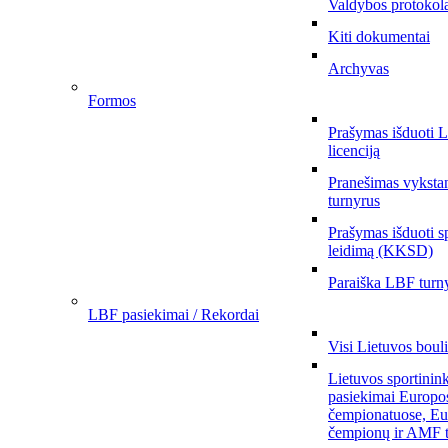
Valdybos protokol
Kiti dokumentai
Archyvas
Formos
Prašymas išduoti 
licenciją
Pranešimas vykstan
turnyrus
Prašymas išduoti s
leidimą (KKSD)
Paraiška LBF turny
LBF pasiekimai / Rekordai
Visi Lietuvos boul
Lietuvos sportinin
pasiekimai Europo
čempionatuose, Eu
čempionų ir AMF t