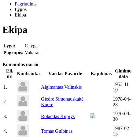
Pagrindinis
Lygos
Ekipa
Ekipa
Lyga:
C lyga
Pogrupis:
Vakarai
Komandos nariai
Eil.
Gimimo
Nuotrauka
Vardas Pavardė
Kapitonas
nr.
data
1953-11-
1.
Algimantas Valinskis
10
Giedrė Simonauskaitė
1978-04-
2.
Kuprė
28
1970-09-
3.
Rolandas Kuprys
30
1987-02-
4.
Tomas Gulbinas
13