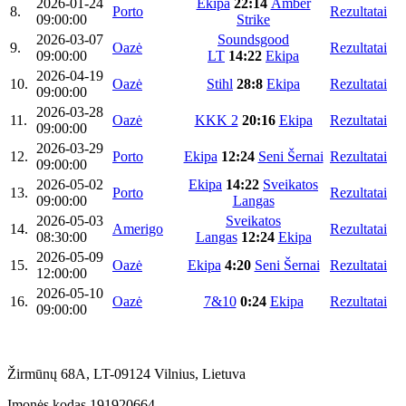
2026-01-24
Ekipa
22:14
Amber
8.
Porto
Rezultatai
09:00:00
Strike
2026-03-07
Soundsgood
9.
Oazė
Rezultatai
09:00:00
LT
14:22
Ekipa
2026-04-19
10.
Oazė
Stihl
28:8
Ekipa
Rezultatai
09:00:00
2026-03-28
11.
Oazė
KKK 2
20:16
Ekipa
Rezultatai
09:00:00
2026-03-29
12.
Porto
Ekipa
12:24
Seni Šernai
Rezultatai
09:00:00
2026-05-02
Ekipa
14:22
Sveikatos
13.
Porto
Rezultatai
09:00:00
Langas
2026-05-03
Sveikatos
14.
Amerigo
Rezultatai
08:30:00
Langas
12:24
Ekipa
2026-05-09
15.
Oazė
Ekipa
4:20
Seni Šernai
Rezultatai
12:00:00
2026-05-10
16.
Oazė
7&10
0:24
Ekipa
Rezultatai
09:00:00
Žirmūnų 68A, LT-09124 Vilnius, Lietuva
Įmonės kodas 191920664