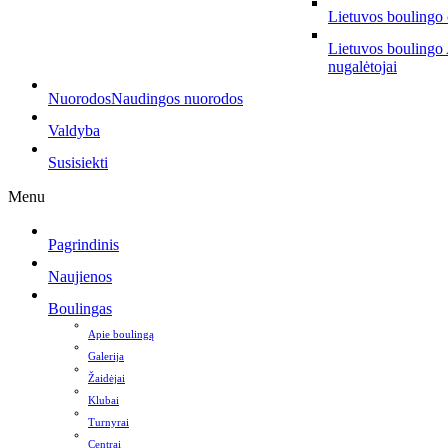
Lietuvos boulingo
Lietuvos boulingo
nugalėtojai
Nuorodos
Naudingos nuorodos
Valdyba
Susisiekti
Menu
Pagrindinis
Naujienos
Boulingas
Apie boulingą
Galerija
Žaidėjai
Klubai
Turnyrai
Centrai