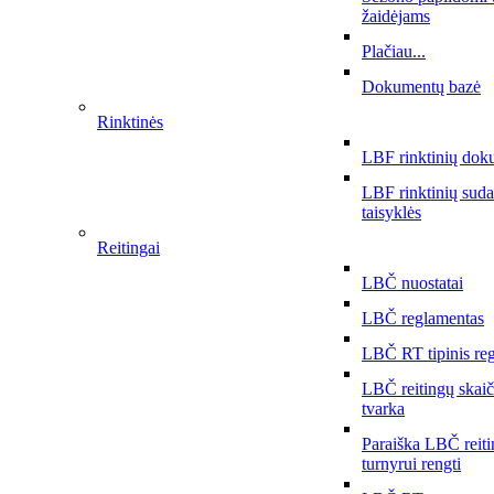
žaidėjams
Plačiau...
Dokumentų bazė
Rinktinės
LBF rinktinių dok
LBF rinktinių sud
taisyklės
Reitingai
LBČ nuostatai
LBČ reglamentas
LBČ RT tipinis re
LBČ reitingų skai
tvarka
Paraiška LBČ reit
turnyrui rengti