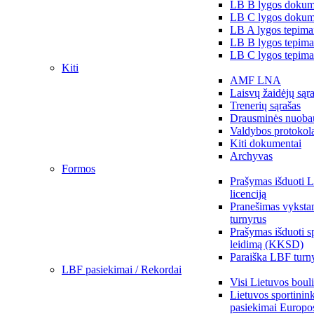
LB B lygos dokum
LB C lygos dokum
LB A lygos tepima
LB B lygos tepima
LB C lygos tepima
Kiti
AMF LNA
Laisvų žaidėjų sąr
Trenerių sąrašas
Drausminės nuoba
Valdybos protokol
Kiti dokumentai
Archyvas
Formos
Prašymas išduoti 
licenciją
Pranešimas vykstan
turnyrus
Prašymas išduoti s
leidimą (KKSD)
Paraiška LBF turny
LBF pasiekimai / Rekordai
Visi Lietuvos boul
Lietuvos sportinin
pasiekimai Europo