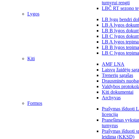
turnyrui rengti
LBČ RT sezono te
Lygos
LB lygų bendri do
LB A lygos dokum
LB B lygos dokum
LB C lygos dokum
LB A lygos tepima
LB B lygos tepima
LB C lygos tepima
Kiti
AMF LNA
Laisvų žaidėjų sąr
Trenerių sąrašas
Drausminės nuoba
Valdybos protokol
Kiti dokumentai
Archyvas
Formos
Prašymas išduoti 
licenciją
Pranešimas vykstan
turnyrus
Prašymas išduoti s
leidimą (KKSD)