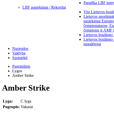
Paraiška LBF turny
LBF pasiekimai / Rekordai
Visi Lietuvos boul
Lietuvos sportinin
pasiekimai Europo
čempionatuose, Eu
čempionų ir AMF t
Lietuvos boulingo
Lietuvos boulingo
nugalėtojai
Nuorodos
Valdyba
Susisiekti
Pagrindinis
Lygos
Amber Strike
Amber Strike
Lyga:
C lyga
Pogrupis:
Vakarai