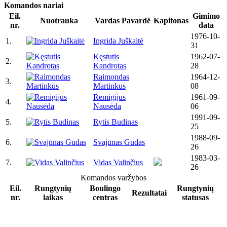
Komandos nariai
Eil.
Gimimo
Nuotrauka
Vardas Pavardė
Kapitonas
nr.
data
1976-10-
1.
Ingrida Juškaitė
31
Kęstutis
1962-07-
2.
Kandrotas
28
Raimondas
1964-12-
3.
Martinkus
08
Remigijus
1961-09-
4.
Nausėda
06
1991-09-
5.
Rytis Budinas
25
1988-09-
6.
Svajūnas Gudas
26
1983-03-
7.
Vidas Valinčius
26
Komandos varžybos
Eil.
Rungtynių
Boulingo
Rungtynių
Rezultatai
nr.
laikas
centras
statusas