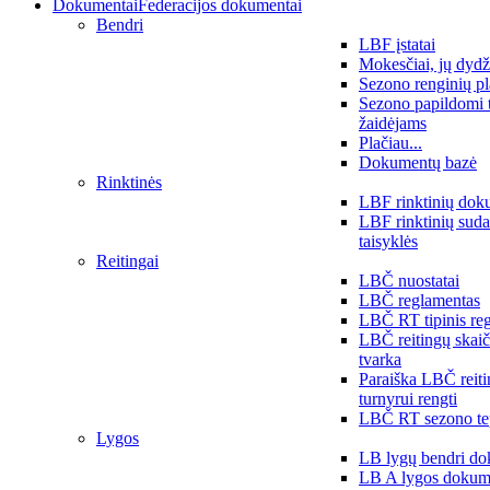
Dokumentai
Federacijos dokumentai
Bendri
LBF įstatai
Mokesčiai, jų dydž
Sezono renginių p
Sezono papildomi 
žaidėjams
Plačiau...
Dokumentų bazė
Rinktinės
LBF rinktinių dok
LBF rinktinių sud
taisyklės
Reitingai
LBČ nuostatai
LBČ reglamentas
LBČ RT tipinis re
LBČ reitingų skai
tvarka
Paraiška LBČ reit
turnyrui rengti
LBČ RT sezono te
Lygos
LB lygų bendri do
LB A lygos dokum