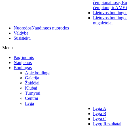
čempionatuose, Eu
čempionų ir AMF t
Lietuvos boulingo
Lietuvos boulingo
nugalėtojai
Nuorodos
Naudingos nuorodos
Valdyba
Susisiekti
Menu
Pagrindinis
Naujienos
Boulingas
Apie boulingą
Galerija
Žaidėjai
Klubai
Turnyrai
Centrai
Lyga
Lyga A
Lyga B
Lyga C
Lygų Rezultatai