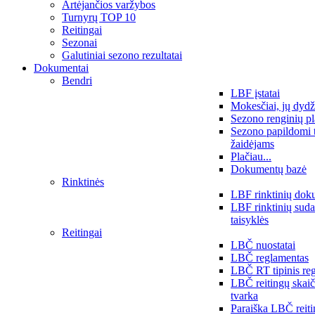
Artėjančios varžybos
Turnyrų TOP 10
Reitingai
Sezonai
Galutiniai sezono rezultatai
Dokumentai
Bendri
LBF įstatai
Mokesčiai, jų dydž
Sezono renginių p
Sezono papildomi 
žaidėjams
Plačiau...
Dokumentų bazė
Rinktinės
LBF rinktinių dok
LBF rinktinių sud
taisyklės
Reitingai
LBČ nuostatai
LBČ reglamentas
LBČ RT tipinis re
LBČ reitingų skai
tvarka
Paraiška LBČ reit