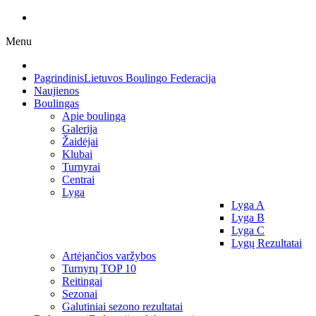
Menu
Pagrindinis
Lietuvos Boulingo Federacija
Naujienos
Boulingas
Apie boulingą
Galerija
Žaidėjai
Klubai
Turnyrai
Centrai
Lyga
Lyga A
Lyga B
Lyga C
Lygų Rezultatai
Artėjančios varžybos
Turnyrų TOP 10
Reitingai
Sezonai
Galutiniai sezono rezultatai