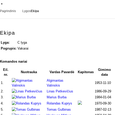
Pagrindinis
Lygos
Ekipa
Ekipa
Lyga:
C lyga
Pogrupis:
Vakarai
Komandos nariai
Eil.
Gimimo
Nuotrauka
Vardas Pavardė
Kapitonas
nr.
data
Algimantas
1.
1953-11-10
Valinskis
2.
Linas Petkevičius
1986-09-29
3.
Marius Burba
1984-01-04
4.
Rolandas Kuprys
1970-09-30
5.
Tomas Gulbinas
1987-02-13