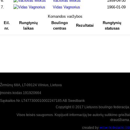
6.
Vaclovas Mitkus
1959-04-30
7.
Vidas Vagnorius
1966-01-09
Komandos varžybos
Eil.
Rungtynių
Boulingo
Rungtynių
Rezultatai
nr.
laikas
centras
statusas
Žirmūnų 68A, LT-09124 Vilnius, Lietuva
Įmonės kodas 191920664
Sąskaitos Nr. LT477300010002247185 AB Swedbank
Copyright © 2017 Lietuvos boulingo federacija.
Visos teisės saugomos. Kopijuoti informaciją be autorių sutikimo griežtai
draudžiama.
created by
www.mobstudio.biz