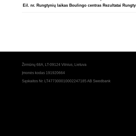
Eil. nr.
Rungtynių laikas
Boulingo centras
Rezultatai
Rungty
Žirmūnų 68A, LT-09124 Vilnius, Lietuva
Įmonės kodas 191920664
Sąskaitos Nr. LT477300010002247185 AB Swedbank