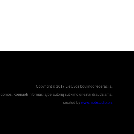
Copyright © 2017 Lietuvos boulingo federacija.
ugomos. Kopijuoti informaciją be autorių sutikimo griežtai draudžiama.
created by
www.mobstudio.biz