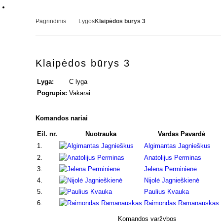
Pagrindinis
Lygos
Klaipėdos būrys 3
Klaipėdos būrys 3
Lyga:
C lyga
Pogrupis:
Vakarai
Komandos nariai
Eil. nr.
Nuotrauka
Vardas Pavardė
1.
Algimantas Jagnieškus
2.
Anatolijus Perminas
3.
Jelena Perminienė
4.
Nijolė Jagnieškienė
5.
Paulius Kvauka
6.
Raimondas Ramanauskas
Komandos varžybos