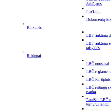
žaidėjams
Plačiau...
Dokumentų ba
Rinktinės
LBF rinktinių 
LBF rinktinių 
taisyklės
Reitingai
LBČ nuostatai
LBČ reglament
LBČ RT tipinis
LBČ reitingų s
tvarka
Paraiška LBČ r
turnyrui rengti