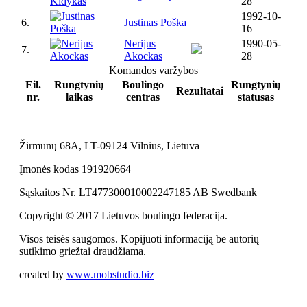
28
1992-10-
6.
Justinas Poška
16
Nerijus
1990-05-
7.
Akockas
28
Komandos varžybos
Eil.
Rungtynių
Boulingo
Rungtynių
Rezultatai
nr.
laikas
centras
statusas
Žirmūnų 68A, LT-09124 Vilnius, Lietuva
Įmonės kodas 191920664
Sąskaitos Nr. LT477300010002247185 AB Swedbank
Copyright © 2017 Lietuvos boulingo federacija.
Visos teisės saugomos. Kopijuoti informaciją be autorių
sutikimo griežtai draudžiama.
created by
www.mobstudio.biz