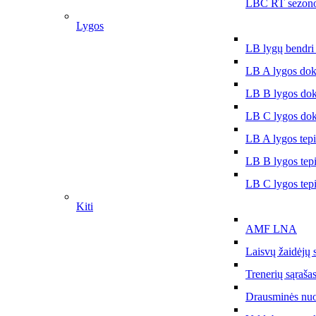
LBČ RT sezono
Lygos
LB lygų bendri
LB A lygos do
LB B lygos do
LB C lygos do
LB A lygos tep
LB B lygos tep
LB C lygos tep
Kiti
AMF LNA
Laisvų žaidėjų 
Trenerių sąraša
Drausminės nu