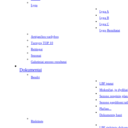
Lyga
Lyga A
Lyga B
Lyga C
Lygų Rezultatai
Artėjančios varžybos
Turnyrų TOP 10
Reitingai
Sezonai
Galutiniai sezono rezultatai
Dokumentai
Bendri
LBF įstatai
Mokesčiai, jų dydžiai
Sezono renginių plan
Sezono papildomi taš
Plačiau...
Dokumentų bazė
Rinktinės
LBF rinktinių dokum