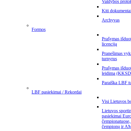
Valdybos proto
Kiti dokumenta
Archyvas
Formos
Prašymas išduo
licenciją
Pranešimas vyks
turnyrus
Prašymas išduot
leidimą (KKSD
Paraiška LBF tu
LBF pasiekimai / Rekordai
Visi Lietuvos b
Lietuvos sporti
pasiekimai Eur
čempionatuose,
čempionų ir AM