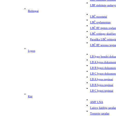
LBF rinktinių sudary
Reitingai
LBČ nuostatai
LBČ reglamentas
LBČ RT tipinis regla
LBČ reitingų skaičia
Paraiška LBČ reitingi
LBČ RT sezono tepim
Lygos
LB lygų bendri doku
LB A lygos dokument
LB B lygos dokument
LB C lygos dokument
LB A lygos tepimai
LB B lygos tepimai
LB C lygos tepimai
Kiti
AMF LNA
Laisvų žaidėjų sąraša
Trenerių sąrašas