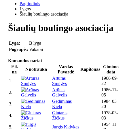
Pagrindinis
Lygos
Šiaulių boulingo asociacija
Šiaulių boulingo asociacija
Lyga:
B lyga
Pogrupis:
Vakarai
Komandos nariai
Eil.
Vardas
Gimimo
Nuotrauka
Kapitonas
nr.
Pavardė
data
Artūras
1966-09-
1.
Smilgys
22
Arūnas
1986-11-
2.
Galvelis
05
Gediminas
1984-03-
3.
Kiela
20
Gintaras
1978-03-
4.
Žičkus
03
1954-11-
5.
Jurgis Kidykas