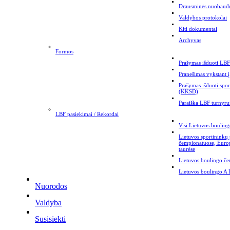
Drausminės nuobaud
Valdybos protokolai
Kiti dokumentai
Archyvas
Formos
Prašymas išduoti LBF 
Pranešimas vykstant į
Prašymas išduoti spor
(KKSD)
Paraiška LBF turnyrui
LBF pasiekimai / Rekordai
Visi Lietuvos bouling
Lietuvos sportininkų
čempionatuose, Euro
taurėse
Lietuvos boulingo č
Lietuvos boulingo A 
Nuorodos
Valdyba
Susisiekti