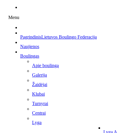
Menu
Pagrindinis
Lietuvos Boulingo Federacija
Naujienos
Boulingas
Apie boulingą
Galerija
Žaidėjai
Klubai
Turnyrai
Centrai
Lyga
Lyga A