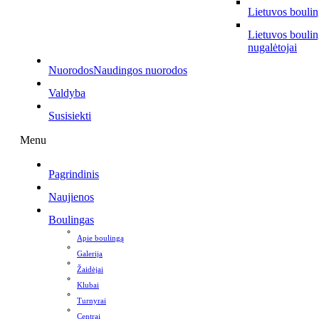
Lietuvos bouli
Lietuvos bouli
nugalėtojai
Nuorodos
Naudingos nuorodos
Valdyba
Susisiekti
Menu
Pagrindinis
Naujienos
Boulingas
Apie boulingą
Galerija
Žaidėjai
Klubai
Turnyrai
Centrai