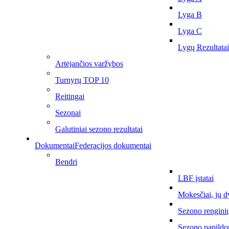
Lyga B
Lyga C
Lygų Rezultatai
Artėjančios varžybos
Turnyrų TOP 10
Reitingai
Sezonai
Galutiniai sezono rezultatai
Dokumentai
Federacijos dokumentai
Bendri
LBF įstatai
Mokesčiai, jų d
Sezono rengini
Sezono papildo