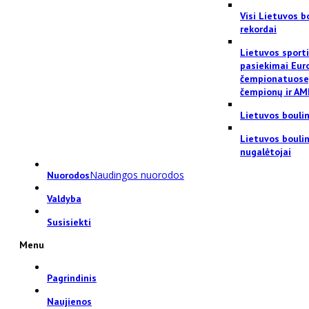
Visi Lietuvos b
rekordai
Lietuvos sport
pasiekimai Eur
čempionatuose
čempionų ir AM
Lietuvos bouli
Lietuvos bouli
nugalėtojai
Naudingos nuorodos
Nuorodos
Valdyba
Susisiekti
Menu
Pagrindinis
Naujienos