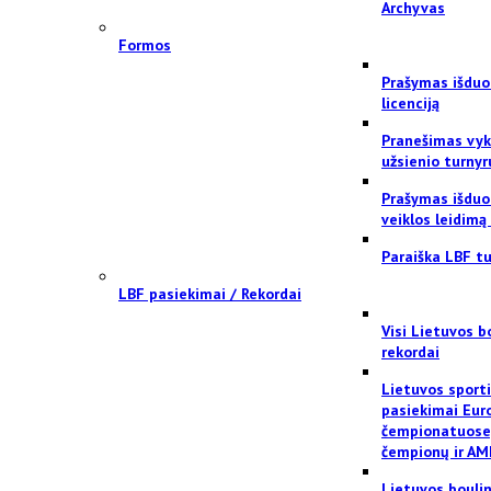
Archyvas
Formos
Prašymas išduo
licenciją
Pranešimas vyk
užsienio turnyr
Prašymas išduo
veiklos leidimą
Paraiška LBF tu
LBF pasiekimai / Rekordai
Visi Lietuvos b
rekordai
Lietuvos sport
pasiekimai Eur
čempionatuose
čempionų ir AM
Lietuvos bouli