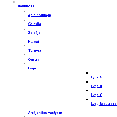
Boulingas
Apie boulingą
Galerija
Žaidėjai
Klubai
Turnyrai
Centrai
Lyga
Lyga A
Lyga B
Lyga C
Lygų Rezultata
Artėjančios varžybos