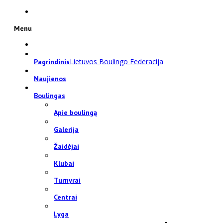
Menu
Lietuvos Boulingo Federacija
Pagrindinis
Naujienos
Boulingas
Apie boulingą
Galerija
Žaidėjai
Klubai
Turnyrai
Centrai
Lyga