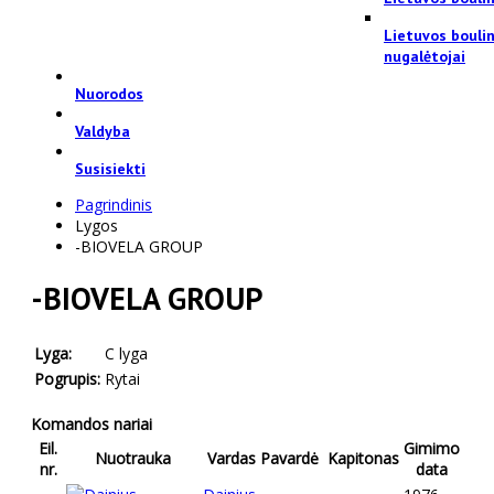
Lietuvos bouli
nugalėtojai
Nuorodos
Valdyba
Susisiekti
Pagrindinis
Lygos
-BIOVELA GROUP
-BIOVELA GROUP
Lyga:
C lyga
Pogrupis:
Rytai
Komandos nariai
Eil.
Gimimo
Nuotrauka
Vardas Pavardė
Kapitonas
nr.
data