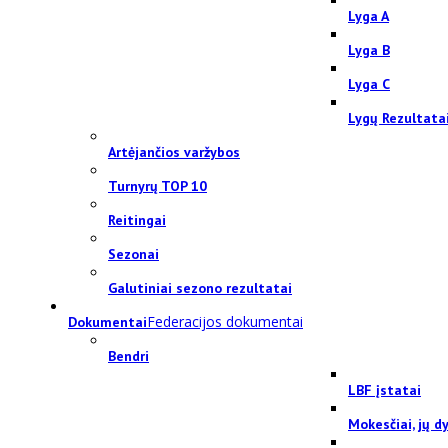
Lyga A
Lyga B
Lyga C
Lygų Rezultata
Artėjančios varžybos
Turnyrų TOP 10
Reitingai
Sezonai
Galutiniai sezono rezultatai
Federacijos dokumentai
Dokumentai
Bendri
LBF įstatai
Mokesčiai, jų dy