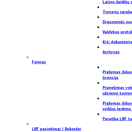
Laisvų žaidėjų 
Trenerių sąraš
Drausminės nu
Valdybos proto
Kiti dokumenta
Archyvas
Formos
Prašymas išduo
licenciją
Pranešimas vyk
užsienio turnyr
Prašymas išduo
veiklos leidimą
Paraiška LBF tu
LBF pasiekimai / Rekordai