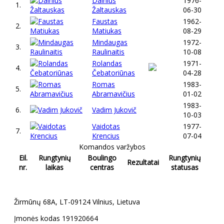
Dainius
1976-
1.
Žaltauskas
06-30
Faustas
1962-
2.
Matiukas
08-29
Mindaugas
1972-
3.
Raulinaitis
10-08
Rolandas
1971-
4.
Čebatoriūnas
04-28
Romas
1983-
5.
Abramavičius
01-02
1983-
6.
Vadim Jukovič
10-03
Vaidotas
1977-
7.
Krencius
07-04
Komandos varžybos
Eil.
Rungtynių
Boulingo
Rungtynių
Rezultatai
nr.
laikas
centras
statusas
Žirmūnų 68A, LT-09124 Vilnius, Lietuva
Įmonės kodas 191920664