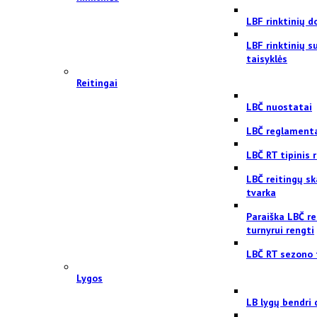
LBF rinktinių 
LBF rinktinių 
taisyklės
Reitingai
LBČ nuostatai
LBČ reglament
LBČ RT tipinis
LBČ reitingų sk
tvarka
Paraiška LBČ re
turnyrui rengti
LBČ RT sezono 
Lygos
LB lygų bendri