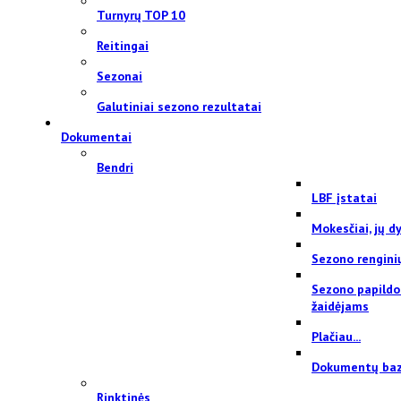
Turnyrų TOP 10
Reitingai
Sezonai
Galutiniai sezono rezultatai
Dokumentai
Bendri
LBF įstatai
Mokesčiai, jų dy
Sezono rengini
Sezono papildo
žaidėjams
Plačiau...
Dokumentų ba
Rinktinės