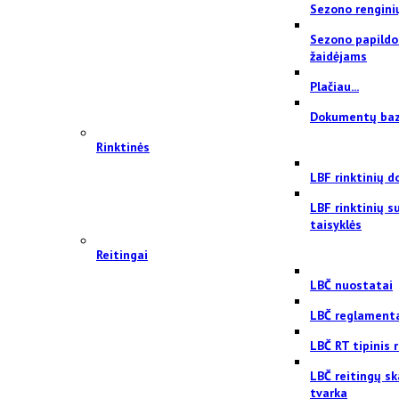
Sezono rengini
Sezono papildo
žaidėjams
Plačiau...
Dokumentų ba
Rinktinės
LBF rinktinių 
LBF rinktinių 
taisyklės
Reitingai
LBČ nuostatai
LBČ reglament
LBČ RT tipinis
LBČ reitingų sk
tvarka