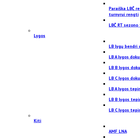
Paraiška LBČ re
turnyrui rengti
LBČ RT sezono 
Lygos
LB lygų bendri
LB A lygos dok
LB B lygos dok
LB C lygos dok
LB A lygos tepi
LB B lygos tep
LB C lygos tepi
Kiti
AMF LNA