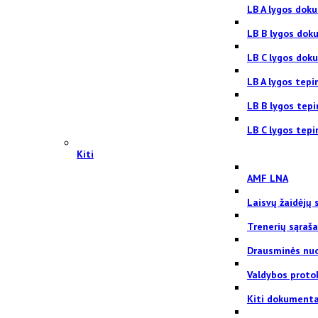
LB A lygos dok
LB B lygos dok
LB C lygos dok
LB A lygos tepi
LB B lygos tep
LB C lygos tepi
Kiti
AMF LNA
Laisvų žaidėjų 
Trenerių sąraš
Drausminės nu
Valdybos proto
Kiti dokumenta