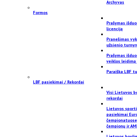
Archyvas
Formos
Prašymas išduo
licenciją
Pranešimas vyk
užsienio turnyr
Prašymas išduo
veiklos leidimą
Paraiška LBF tu
LBF pasiekimai / Rekordai
Visi Lietuvos b
rekordai
Lietuvos sport
pasiekimai Eur
čempionatuose
čempionų ir AM
Lietuvos bouli