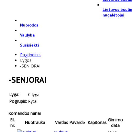
Lietuvos bouli
nugalėtojai
Nuorodos
Valdyba
Susisiekti
Pagrindinis
Lygos
-SENJORAI
-SENJORAI
Lyga:
C lyga
Pogrupis:
Rytai
Komandos nariai
Eil.
Gimimo
Nuotrauka
Vardas Pavardė
Kapitonas
nr.
data