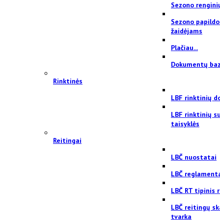
Sezono rengini
Sezono papildo
žaidėjams
Plačiau...
Dokumentų ba
Rinktinės
LBF rinktinių 
LBF rinktinių 
taisyklės
Reitingai
LBČ nuostatai
LBČ reglament
LBČ RT tipinis
LBČ reitingų sk
tvarka