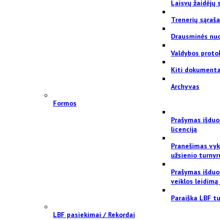
Laisvų žaidėjų 
Trenerių sąraš
Drausminės nu
Valdybos proto
Kiti dokumenta
Archyvas
Formos
Prašymas išduo
licenciją
Pranešimas vyk
užsienio turnyr
Prašymas išduo
veiklos leidimą
Paraiška LBF tu
LBF pasiekimai / Rekordai