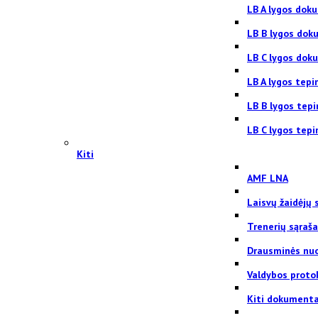
LB A lygos dok
LB B lygos dok
LB C lygos dok
LB A lygos tepi
LB B lygos tep
LB C lygos tepi
Kiti
AMF LNA
Laisvų žaidėjų 
Trenerių sąraš
Drausminės nu
Valdybos proto
Kiti dokumenta