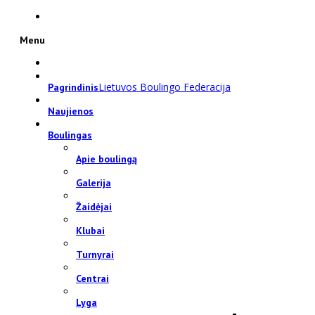
Menu
Lietuvos Boulingo Federacija
Pagrindinis
Naujienos
Boulingas
Apie boulingą
Galerija
Žaidėjai
Klubai
Turnyrai
Centrai
Lyga