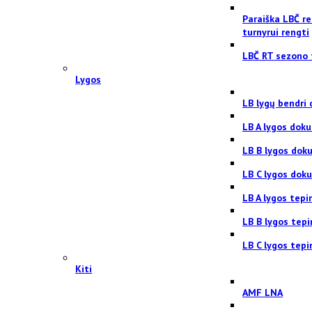
Paraiška LBČ re
turnyrui rengti
LBČ RT sezono 
Lygos
LB lygų bendri
LB A lygos dok
LB B lygos dok
LB C lygos dok
LB A lygos tepi
LB B lygos tep
LB C lygos tepi
Kiti
AMF LNA