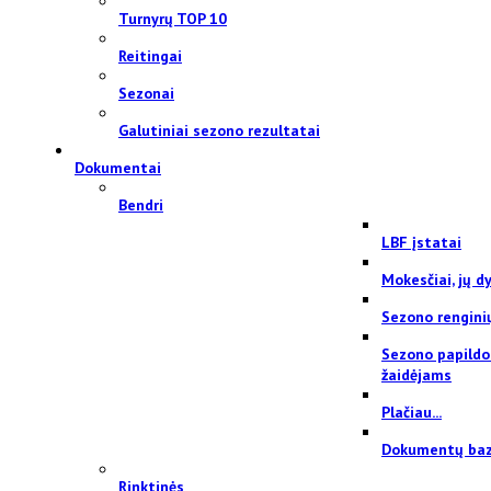
Turnyrų TOP 10
Reitingai
Sezonai
Galutiniai sezono rezultatai
Dokumentai
Bendri
LBF įstatai
Mokesčiai, jų dy
Sezono rengini
Sezono papildo
žaidėjams
Plačiau...
Dokumentų ba
Rinktinės