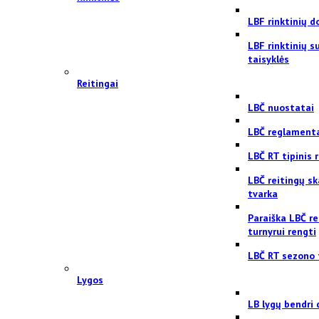
LBF rinktinių 
LBF rinktinių 
taisyklės
Reitingai
LBČ nuostatai
LBČ reglament
LBČ RT tipinis
LBČ reitingų sk
tvarka
Paraiška LBČ re
turnyrui rengti
LBČ RT sezono 
Lygos
LB lygų bendri