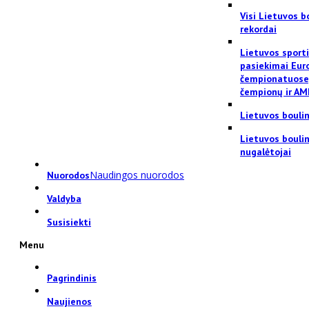
Visi Lietuvos b
rekordai
Lietuvos sport
pasiekimai Eur
čempionatuose
čempionų ir AM
Lietuvos bouli
Lietuvos bouli
nugalėtojai
Naudingos nuorodos
Nuorodos
Valdyba
Susisiekti
Menu
Pagrindinis
Naujienos