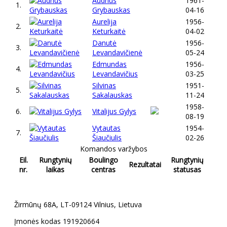
Audrius
1961-
1.
Grybauskas
04-16
Aurelija
1956-
2.
Keturkaitė
04-02
Danutė
1956-
3.
Levandavičienė
05-24
Edmundas
1956-
4.
Levandavičius
03-25
Silvinas
1951-
5.
Sakalauskas
11-24
1958-
6.
Vitalijus Gylys
08-19
Vytautas
1954-
7.
Šiaučiulis
02-26
Komandos varžybos
Eil.
Rungtynių
Boulingo
Rungtynių
Rezultatai
nr.
laikas
centras
statusas
Žirmūnų 68A, LT-09124 Vilnius, Lietuva
Įmonės kodas 191920664