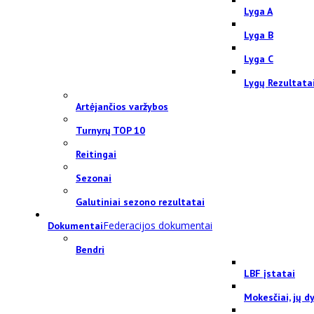
Lyga A
Lyga B
Lyga C
Lygų Rezultata
Artėjančios varžybos
Turnyrų TOP 10
Reitingai
Sezonai
Galutiniai sezono rezultatai
Federacijos dokumentai
Dokumentai
Bendri
LBF įstatai
Mokesčiai, jų dy