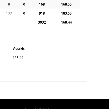
0
0
168
168.00
177
0
918
183.60
3032
168.44
Vidurkis
168.44