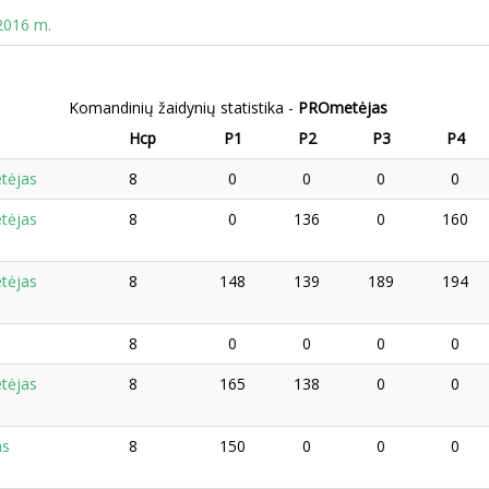
2016 m.
Komandinių žaidynių statistika -
PROmetėjas
Hcp
P1
P2
P3
P4
tėjas
8
0
0
0
0
tėjas
8
0
136
0
160
tėjas
8
148
139
189
194
8
0
0
0
0
tėjas
8
165
138
0
0
as
8
150
0
0
0