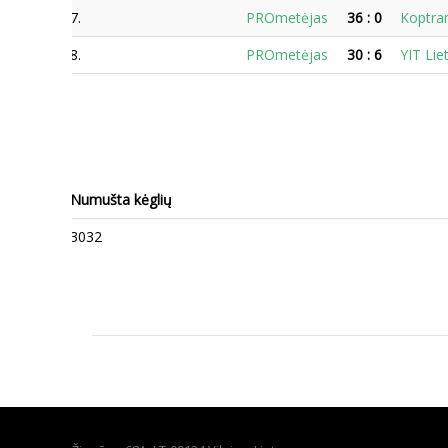
7.
PROmetėjas
36
:
0
Koptra
8.
PROmetėjas
30
:
6
YIT Lie
Numušta kėglių
3032