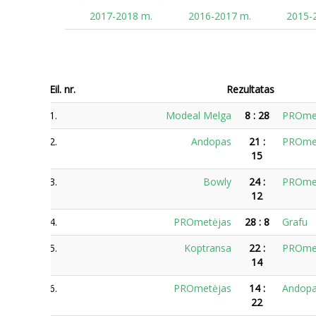
2017-2018 m.
2016-2017 m.
2015-
Eil. nr.
Rezultatas
1.
Modeal Melga
8
:
28
PROme
2.
Andopas
21
:
PROme
15
3.
Bowly
24
:
PROme
12
4.
PROmetėjas
28
:
8
Grafu
5.
Koptransa
22
:
PROme
14
6.
PROmetėjas
14
:
Andop
22