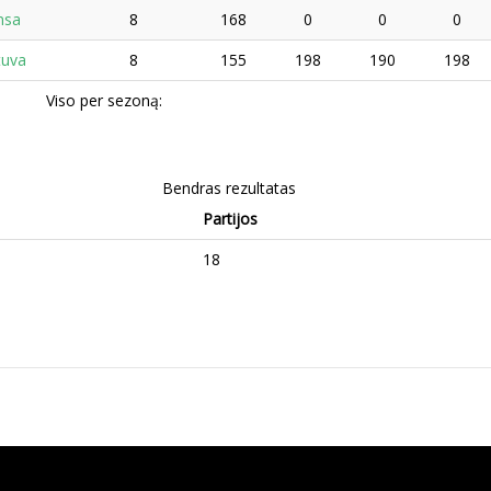
nsa
8
168
0
0
0
tuva
8
155
198
190
198
Viso per sezoną:
Bendras rezultatas
Partijos
18