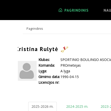
PAGRINDINIS
NAU
Pagrindinis
Kristina Rulytė
Klubas:
SPORTINIO BOULINGO ASOCIA
Komanda:
PROmetėjas
Lyga:
A lyga
Gimimo data:
1990-04-15
Licencijos nr:
2025-2026 m.
2024-2025 m.
2023-