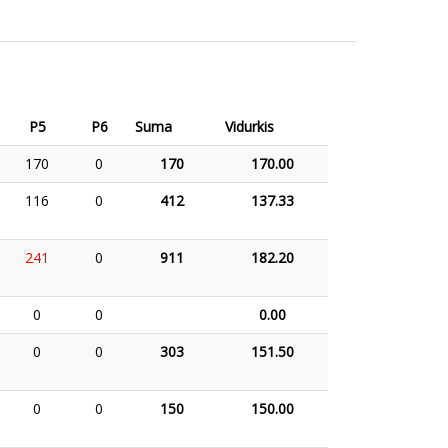
P5
P6
Suma
Vidurkis
170
0
170
170.00
116
0
412
137.33
241
0
911
182.20
0
0
0.00
0
0
303
151.50
0
0
150
150.00