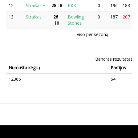
12.
Straikas +
28
:
8
KKK
0
196
183
2
13.
Straikas +
26
:
Bowling
0
187
207
2
10
Stones
Viso per sezoną:
Bendras rezultatas
Numušta kėglių
Partijos
12366
64