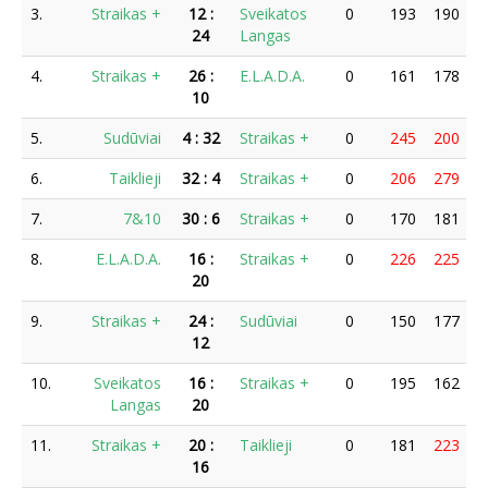
3.
Straikas +
12
:
Sveikatos
0
193
190
1
24
Langas
4.
Straikas +
26
:
E.L.A.D.A.
0
161
178
1
10
5.
Sudūviai
4
:
32
Straikas +
0
245
200
2
6.
Taiklieji
32
:
4
Straikas +
0
206
279
1
7.
7&10
30
:
6
Straikas +
0
170
181
1
8.
E.L.A.D.A.
16
:
Straikas +
0
226
225
2
20
9.
Straikas +
24
:
Sudūviai
0
150
177
1
12
10.
Sveikatos
16
:
Straikas +
0
195
162
1
Langas
20
11.
Straikas +
20
:
Taiklieji
0
181
223
1
16