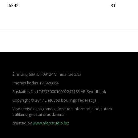
6342
31
Žirmūnų 68A, LT-09124 Vilnius, Lietuva
Įmonės kodas 191920664
Sąskaitos Nr. LT477300010002247185 AB Swedbank
Copyright © 2017 Lietuvos boulingo federacija.
Visos teisės saugomos. Kopijuoti informaciją be autorių
sutikimo griežtai draudžiama.
created by
www.mobstudio.biz