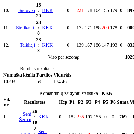
16
10.
Sudūviai
:
KKK
0
221
178
164
155
179
0
89
20
28
11.
Straikas +
:
KKK
0
172
171
188
200
178
0
90
8
28
12.
Taiklieji
:
KKK
0
139
167
186
147
193
0
83
8
Viso per sezoną:
102
Bendras rezultatas
Numušta kėglių
Partijos
Vidurkis
10293
59
174.46
Komandinių žaidynių statistika -
KKK
Eil.
Rezultatas
Hcp
P1
P2
P3
P4
P5
P6
Suma
V
nr.
26
Seni
1.
:
KKK
0
182
235
197
155
0
0
769
Šernai
10
2
Seni