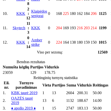
8
2
Klaipėdos
10.
KKK
:
0
168
225
180
162
184
206
1125
senjorai
12
11
11.
Skytech
:
KKK
0
204
169
193
216
203
214
1199
3
0
Amber
12.
KKK
:
0
224
164
138
180
159
150
1015
strike
14
Viso per sezoną:
12569
Bendras rezultatas
Numušta kėglių
Partijos
Vidurkis
23059
129
178.75
Reitinginių turnyrų statistika
Eil.
Turnyro
Vieta
Partijos
Suma
Vidurkis
Reitingas
nr.
pavadinimas
1.
KBK taurė 2019
1
13
2604
200.31
50.00
OAZĖS taurė
2.
13
6
1132
188.67
14.00
2019
3.
♦ apollo 2019 ♦
1
15
2747
183.13
50.00