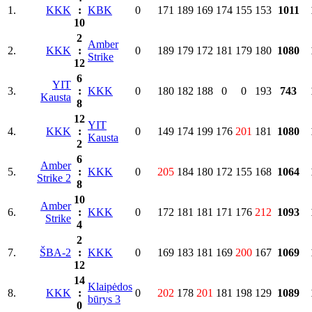
1.
KKK
:
KBK
0
171
189
169
174
155
153
1011
10
2
Amber
2.
KKK
:
0
189
179
172
181
179
180
1080
Strike
12
6
YIT
3.
:
KKK
0
180
182
188
0
0
193
743
Kausta
8
12
YIT
4.
KKK
:
0
149
174
199
176
201
181
1080
Kausta
2
6
Amber
5.
:
KKK
0
205
184
180
172
155
168
1064
Strike 2
8
10
Amber
6.
:
KKK
0
172
181
181
171
176
212
1093
Strike
4
2
7.
ŠBA-2
:
KKK
0
169
183
181
169
200
167
1069
12
14
Klaipėdos
8.
KKK
:
0
202
178
201
181
198
129
1089
būrys 3
0