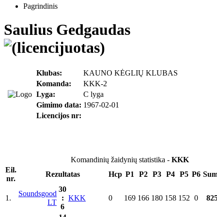
Pagrindinis
Saulius Gedgaudas
Klubas:
KAUNO KĖGLIŲ KLUBAS
Komanda:
KKK-2
Lyga:
C lyga
Gimimo data:
1967-02-01
Licencijos nr:
Komandinių žaidynių statistika -
KKK
Eil.
Rezultatas
Hcp
P1
P2
P3
P4
P5
P6
Sum
nr.
30
Soundsgood
1.
:
KKK
0
169
166
180
158
152
0
82
LT
6