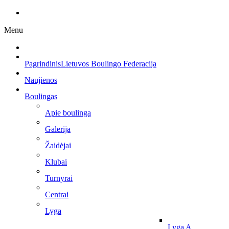
Menu
Pagrindinis
Lietuvos Boulingo Federacija
Naujienos
Boulingas
Apie boulingą
Galerija
Žaidėjai
Klubai
Turnyrai
Centrai
Lyga
Lyga A