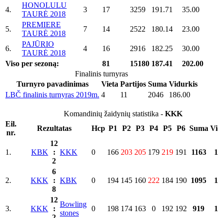
HONOLULU
4.
3
17
3259
191.71
35.00
TAURĖ 2018
PREMIERE
5.
7
14
2522
180.14
23.00
TAURĖ 2018
PAJŪRIO
6.
4
16
2916
182.25
30.00
TAURĖ 2018
Viso per sezoną:
81
15180
187.41
202.00
Finalinis turnyras
Turnyro pavadinimas
Vieta
Partijos
Suma
Vidurkis
LBČ finalinis turnyras 2019m.
4
11
2046
186.00
Komandinių žaidynių statistika -
KKK
Eil.
Rezultatas
Hcp
P1
P2
P3
P4
P5
P6
Suma
Vi
nr.
12
1.
KBK
:
KKK
0
166
203
205
179
219
191
1163
1
2
6
2.
KKK
:
KBK
0
194
145
160
222
184
190
1095
1
8
12
Bowling
3.
KKK
:
0
198
174
163
0
192
192
919
1
stones
2