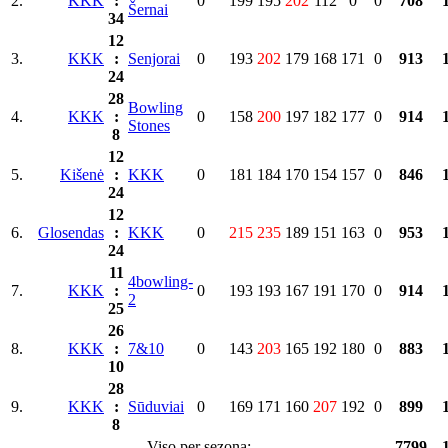
2.
KKK
:
0
199
195
202
112
0
0
708
Šernai
34
12
3.
KKK
:
Senjorai
0
193
202
179
168
171
0
913
24
28
Bowling
4.
KKK
:
0
158
200
197
182
177
0
914
Stones
8
12
5.
Kišenė
:
KKK
0
181
184
170
154
157
0
846
24
12
6.
Glosendas
:
KKK
0
215
235
189
151
163
0
953
24
11
4bowling-
7.
KKK
:
0
193
193
167
191
170
0
914
2
25
26
8.
KKK
:
7&10
0
143
203
165
192
180
0
883
10
28
9.
KKK
:
Sūduviai
0
169
171
160
207
192
0
899
8
Viso per sezoną:
7799