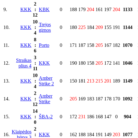
2
9.
KKK
:
KBK
0
188
179
204
161
197
204
1133
12
10
Trejos
10.
KKK
:
0
180
225
184
209
155
191
1144
girnos
4
8
11.
KKK
:
Porto
0
171
187
158
205
167
182
1070
6
3
Straikas
12.
:
KKK
0
190
180
158
205
172
141
1046
plius 4
11
10
Amber
13.
KKK
:
0
150
181
213
215
201
189
1149
Strike 2
4
2
Amber
14.
KKK
:
0
205
169
183
187
178
170
1092
Strike
12
14
15.
KKK
:
ŠBA-2
0
172
231
186
168
147
0
904
0
2
Klaipėdos
16.
:
KKK
0
162
188
184
191
149
203
1077
būrys 3