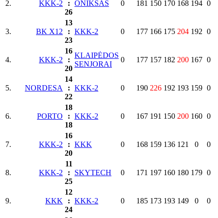
2.
KKK-2
:
ONIKSAS
0
181
150
170
168
194
0
26
13
3.
BK X12
:
KKK-2
0
177
166
175
204
192
0
23
16
KLAIPĖDOS
4.
KKK-2
:
0
177
157
182
200
167
0
SENJORAI
20
14
5.
NORDESA
:
KKK-2
0
190
226
192
193
159
0
22
18
6.
PORTO
:
KKK-2
0
167
191
150
200
160
0
18
16
7.
KKK-2
:
KKK
0
168
159
136
121
0
0
20
11
8.
KKK-2
:
SKYTECH
0
171
197
160
180
179
0
25
12
9.
KKK
:
KKK-2
0
185
173
193
149
0
0
24