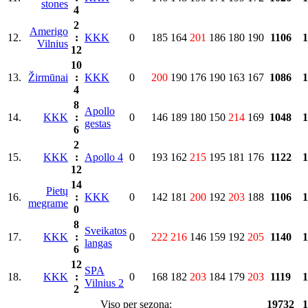
stones
4
2
Amerigo
12.
:
KKK
0
185
164
201
186
180
190
1106
1
Vilnius
12
10
13.
Žirmūnai
:
KKK
0
200
190
176
190
163
167
1086
1
4
8
Apollo
14.
KKK
:
0
146
189
180
150
214
169
1048
1
gestas
6
2
15.
KKK
:
Apollo 4
0
193
162
215
195
181
176
1122
1
12
14
Pietų
16.
:
KKK
0
142
181
200
192
203
188
1106
1
megrame
0
8
Sveikatos
17.
KKK
:
0
222
216
146
159
192
205
1140
1
langas
6
12
SPA
18.
KKK
:
0
168
182
203
184
179
203
1119
1
Vilnius 2
2
Viso per sezoną:
19732
1