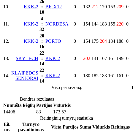
26
10.
KKK-2
:
BK X12
0
132
212
179
153
209
0
10
4
11.
KKK-2
:
NORDESA
0
154
144
183
155
220
0
32
20
12.
KKK-2
:
PORTO
0
154
175
204
184
188
0
16
22
13.
SKYTECH
:
KKK-2
0
202
131
167
161
199
0
14
22
KLAIPĖDOS
14.
:
KKK-2
0
180
185
183
161
161
0
SENJORAI
14
Viso per sezoną:
Bendras rezultatas
Numušta kėglių
Partijos
Vidurkis
14406
83
173.57
Reitinginių turnyrų statistika
Eil.
Turnyro
Vieta
Partijos
Suma
Vidurkis
Reitingas
nr.
pavadinimas