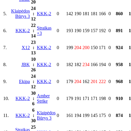
20
24
Klaipėdos
5.
:
KKK-2
0
142
190
181
181
166
0
860
1
Būrys 3
12
22
Straikas
6.
KKK-2
:
0
193
190
159
157
192
0
891
1
+3
14
23
7.
X12
:
KKK-2
0
199
204
200
150
171
0
924
1
13
10
8.
JBK
:
KKK-2
0
182
182
234
166
194
0
958
1
26
24
9.
Ekipa
:
KKK-2
0
179
204
162
201
222
0
968
1
12
30
Amber
10.
KKK-2
:
0
179
191
171
171
198
0
910
1
Strike
6
6
Klaipėdos
11.
KKK-2
:
0
161
194
199
145
175
0
874
1
Būrys 3
30
25
Straikas