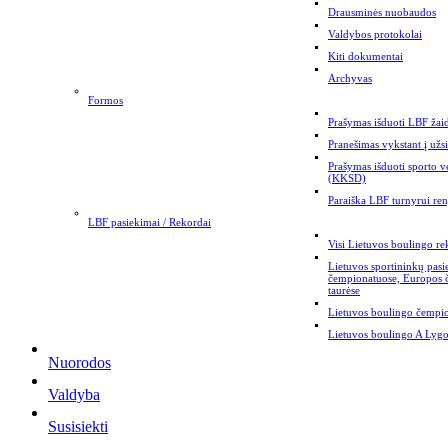
Drausminės nuobaudos
Valdybos protokolai
Kiti dokumentai
Archyvas
Formos
Prašymas išduoti LBF žaid
Pranešimas vykstant į užs
Prašymas išduoti sporto v
(KKSD)
Paraiška LBF turnyrui ren
LBF pasiekimai / Rekordai
Visi Lietuvos boulingo re
Lietuvos sportininkų pas
čempionatuose, Europos
taurėse
Lietuvos boulingo čempi
Lietuvos boulingo A Lygo
Nuorodos
Valdyba
Susisiekti