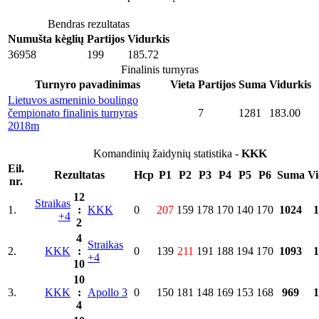
Bendras rezultatas
Numušta kėglių
Partijos
Vidurkis
36958
199
185.72
Finalinis turnyras
Turnyro pavadinimas
Vieta
Partijos
Suma
Vidurkis
Lietuvos asmeninio boulingo
čempionato finalinis turnyras
7
1281
183.00
2018m
Komandinių žaidynių statistika -
KKK
Eil.
Rezultatas
Hcp
P1
P2
P3
P4
P5
P6
Suma
Vi
nr.
12
Straikas
1.
:
KKK
0
207
159
178
170
140
170
1024
1
+4
2
4
Straikas
2.
KKK
:
0
139
211
191
188
194
170
1093
1
+4
10
10
3.
KKK
:
Apollo 3
0
150
181
148
169
153
168
969
1
4