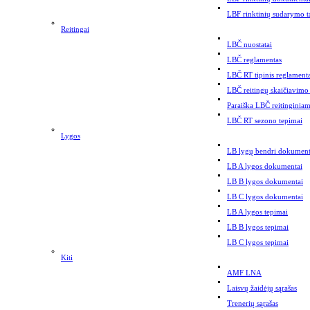
LBF rinktinių sudarymo t
Reitingai
LBČ nuostatai
LBČ reglamentas
LBČ RT tipinis reglament
LBČ reitingų skaičiavimo
Paraiška LBČ reitinginiam
LBČ RT sezono tepimai
Lygos
LB lygų bendri dokument
LB A lygos dokumentai
LB B lygos dokumentai
LB C lygos dokumentai
LB A lygos tepimai
LB B lygos tepimai
LB C lygos tepimai
Kiti
AMF LNA
Laisvų žaidėjų sąrašas
Trenerių sąrašas