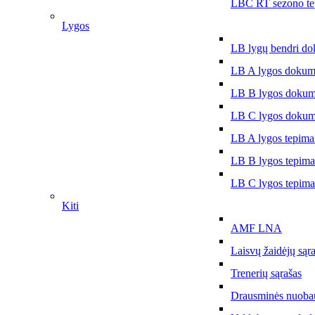
LBČ RT sezono te
Lygos
LB lygų bendri do
LB A lygos dokum
LB B lygos dokum
LB C lygos dokum
LB A lygos tepima
LB B lygos tepima
LB C lygos tepima
Kiti
AMF LNA
Laisvų žaidėjų sąr
Trenerių sąrašas
Drausminės nuoba