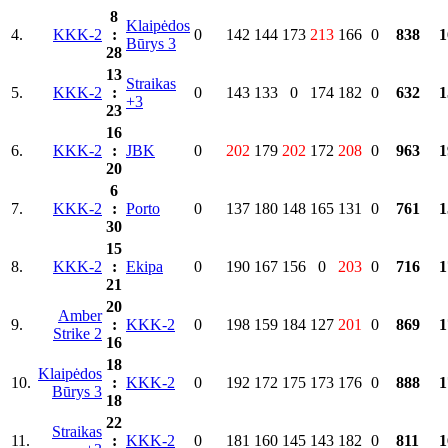
8
Klaipėdos
4.
KKK-2
:
0
142
144
173
213
166
0
838
1
Būrys 3
28
13
Straikas
5.
KKK-2
:
0
143
133
0
174
182
0
632
1
+3
23
16
6.
KKK-2
:
JBK
0
202
179
202
172
208
0
963
1
20
6
7.
KKK-2
:
Porto
0
137
180
148
165
131
0
761
1
30
15
8.
KKK-2
:
Ekipa
0
190
167
156
0
203
0
716
1
21
20
Amber
9.
:
KKK-2
0
198
159
184
127
201
0
869
1
Strike 2
16
18
Klaipėdos
10.
:
KKK-2
0
192
172
175
173
176
0
888
1
Būrys 3
18
22
Straikas
11.
:
KKK-2
0
181
160
145
143
182
0
811
1