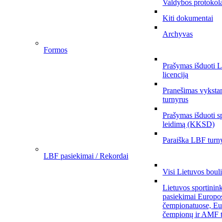
Valdybos protokol
Kiti dokumentai
Archyvas
Formos
Prašymas išduoti 
licenciją
Pranešimas vykstan
turnyrus
Prašymas išduoti s
leidimą (KKSD)
Paraiška LBF turny
LBF pasiekimai / Rekordai
Visi Lietuvos boul
Lietuvos sportinin
pasiekimai Europo
čempionatuose, Eu
čempionų ir AMF t