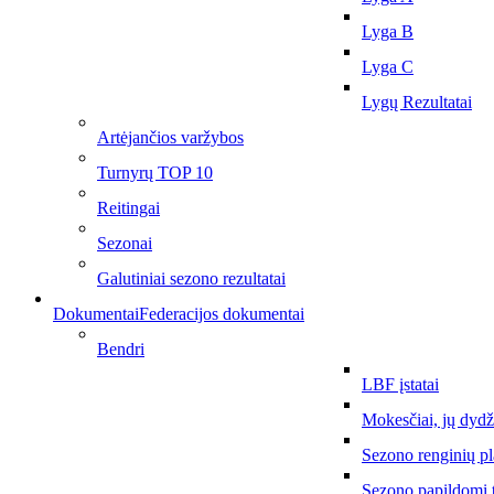
Lyga B
Lyga C
Lygų Rezultatai
Artėjančios varžybos
Turnyrų TOP 10
Reitingai
Sezonai
Galutiniai sezono rezultatai
Dokumentai
Federacijos dokumentai
Bendri
LBF įstatai
Mokesčiai, jų dydž
Sezono renginių p
Sezono papildomi 