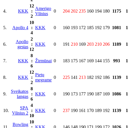
12
Amerigo
4.
KKK
:
0
204
202
235
160
194
180
1175
1
Vilnius
2
10
5.
Apollo 4
:
KKK
0
160
193
172
185
192
179
1081
1
4
2
Apollo
6.
:
KKK
0
191
210
169
203
210
206
1189
1
gestas
12
8
7.
KKK
:
Žirmūnai
0
183
175
167
169
144
155
993
1
6
12
Pietų
8.
KKK
:
0
225
141
213
182
192
186
1139
1
megrame
2
8
Sveikatos
9.
:
KKK
0
190
173
177
190
187
169
1086
1
langas
6
4
SPA
10.
:
KKK
0
237
190
161
170
189
192
1139
1
Vilnius 2
10
10
Bowling
11.
:
KKK
0
146
148
190
171
199
172
1026
1