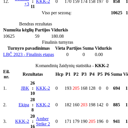
12.
:
KKK-2
0
170
159
174
158
197
0
858
1
+3
11
Viso per sezoną:
10625
1
Bendras rezultatas
Numušta kėglių
Partijos
Vidurkis
10625
59
180.08
Finalinis turnyras
Turnyro pavadinimas
Vieta
Partijos
Suma
Vidurkis
LBČ 2023 - Finalinis etapas
0
0
0.00
Komandinių žaidynių statistika -
KKK-2
Eil.
Rezultatas
Hcp
P1
P2
P3
P4
P5
P6
Suma
Vi
nr.
26
1.
JBK
:
KKK-2
0
193
205
168
128
0
0
694
1
10
28
2.
Ekipa
:
KKK-2
0
182
160
203
198
142
0
885
1
8
20
Amber
3.
KKK-2
:
0
171
179
190
205
196
0
941
1
Strike 2
16