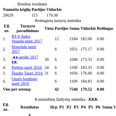
Bendras rezultatas
Numušta kėglių
Partijos
Vidurkis
20629
115
179.38
Reitinginių turnyrų statistika
Eil.
Turnyro
Vieta
Partijos
Suma
Vidurkis
Reitingas
nr.
pavadinimas
RT-6 Judex
1.
12
2184
182.00
0.00
Spauda taurė 2017
Honolulu taurė
2.
6
1051
175.17
0.00
2017
◄♦ apollo 2017
3.
30
6
1040
173.33
0.00
♦►
4.
Pajūrio taurė 2016
24
6
1100
183.33
0.00
5.
Šiaulių Taurė 2016
31
6
1056
176.00
0.00
Oazės boulingo
6.
6
1109
184.83
0.00
taurė 2016
Viso per sezoną:
42
7540
179.52
0.00
Komandinių žaidynių statistika -
KKK
Eil.
Rezultatas
Hcp
P1
P2
P3
P4
P5
P6
Suma
V
nr.
4