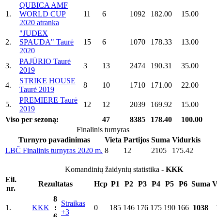
QUBICA AMF
1.
WORLD CUP
11
6
1092
182.00
15.00
2020 atranka
"JUDEX
2.
SPAUDA" Taurė
15
6
1070
178.33
13.00
2020
PAJŪRIO Taurė
3.
3
13
2474
190.31
35.00
2019
STRIKE HOUSE
4.
8
10
1710
171.00
22.00
Taurė 2019
PREMIERE Taurė
5.
12
12
2039
169.92
15.00
2019
Viso per sezoną:
47
8385
178.40
100.00
Finalinis turnyras
Turnyro pavadinimas
Vieta
Partijos
Suma
Vidurkis
LBČ Finalinis turnyras 2020 m.
8
12
2105
175.42
Komandinių žaidynių statistika -
KKK
Eil.
Rezultatas
Hcp
P1
P2
P3
P4
P5
P6
Suma
V
nr.
8
Straikas
1.
KKK
:
0
185
146
176
175
190
166
1038
+3
6