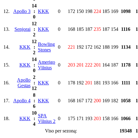
14
12.
Apollo 3
:
KKK
0
172
150
198
224
185
169
1098
1
0
12
13.
Senjorai
:
KKK
0
168
185
187
235
187
154
1116
1
2
12
Bowling
14.
KKK
:
0
221
192
172
162
188
199
1134
1
Stones
2
14
Amerigo
15.
KKK
:
0
203
201
222
201
164
187
1178
1
Vilnius
0
2
Apollo
16.
:
KKK
0
178
192
201
181
193
166
1111
1
Gestas
12
8
17.
Apollo 4
:
KKK
0
168
167
172
200
169
182
1058
1
6
10
SPA
18.
KKK
:
0
175
171
193
203
158
166
1066
1
Vilnius 2
4
Viso per sezoną:
19348
1