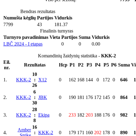
Bendras rezultatas
Numušta kėglių
Partijos
Vidurkis
7799
43
181.37
Finalinis turnyras
Turnyro pavadinimas
Vieta
Partijos
Suma
Vidurkis
LBČ 2024 - I etapas
0
0
0.00
Komandinių žaidynių statistika -
KKK-2
Eil.
Rezultatas
Hcp
P1
P2
P3
P4
P5
P6
Suma
Vi
nr.
10
1.
KKK-2
:
X12
0
162
168
144
0
172
0
646
1
26
6
2.
KKK-2
:
JBK
0
190
181
176
172
145
0
864
1
30
28
3.
KKK-2
:
Ekipa
0
233
182
203
188
176
0
982
1
8
16
Amber
4.
:
KKK-2
0
179
171
160
202
178
0
890
1
Strike