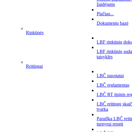
žaidėjams
Plačiau...
Dokumentų bazė
Rinktinės
LBF rinktinių dok
LBF rinktinių sud
taisyklės
Reitingai
LBČ nuostatai
LBČ reglamentas
LBČ RT tipinis re
LBČ reitingų skai
tvarka
Paraiška LBČ reit
turnyrui rengti