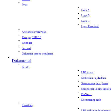
Lyga
Lyga A
Lyga B
Lyga C
Lygų Rezultatai
Artėjančios varžybos
Turnyrų TOP 10
Reitingai
Sezonai
Galutiniai sezono rezultatai
Dokumentai
Bendri
LBF įstatai
Mokesčiai, jų dydžiai
Sezono renginių planas
Sezono papildomi taškai 
Plačiau...
Dokumentų bazė
Rinktinės
LBF rinktinių dokumenta