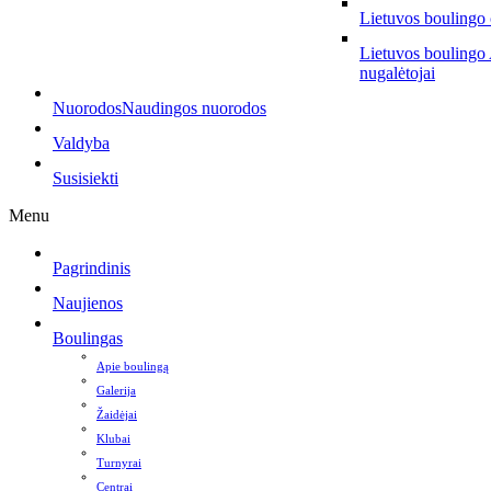
Lietuvos boulingo
Lietuvos boulingo
nugalėtojai
Nuorodos
Naudingos nuorodos
Valdyba
Susisiekti
Menu
Pagrindinis
Naujienos
Boulingas
Apie boulingą
Galerija
Žaidėjai
Klubai
Turnyrai
Centrai