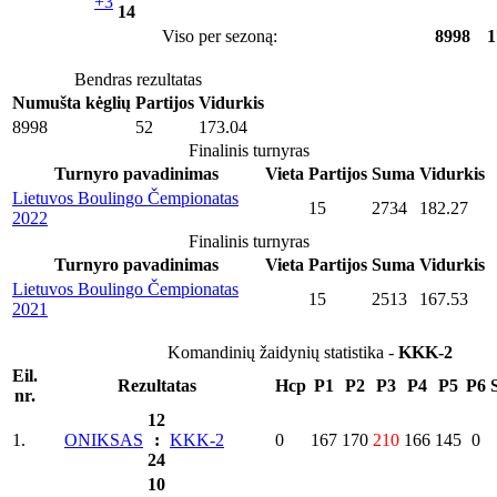
+3
14
Viso per sezoną:
8998
1
Bendras rezultatas
Numušta kėglių
Partijos
Vidurkis
8998
52
173.04
Finalinis turnyras
Turnyro pavadinimas
Vieta
Partijos
Suma
Vidurkis
Lietuvos Boulingo Čempionatas
15
2734
182.27
2022
Finalinis turnyras
Turnyro pavadinimas
Vieta
Partijos
Suma
Vidurkis
Lietuvos Boulingo Čempionatas
15
2513
167.53
2021
Komandinių žaidynių statistika -
KKK-2
Eil.
Rezultatas
Hcp
P1
P2
P3
P4
P5
P6
nr.
12
1.
ONIKSAS
:
KKK-2
0
167
170
210
166
145
0
24
10