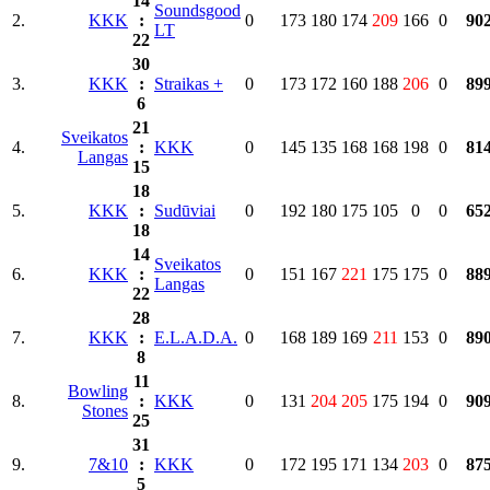
14
Soundsgood
2.
KKK
:
0
173
180
174
209
166
0
90
LT
22
30
3.
KKK
:
Straikas +
0
173
172
160
188
206
0
89
6
21
Sveikatos
4.
:
KKK
0
145
135
168
168
198
0
81
Langas
15
18
5.
KKK
:
Sudūviai
0
192
180
175
105
0
0
65
18
14
Sveikatos
6.
KKK
:
0
151
167
221
175
175
0
88
Langas
22
28
7.
KKK
:
E.L.A.D.A.
0
168
189
169
211
153
0
89
8
11
Bowling
8.
:
KKK
0
131
204
205
175
194
0
90
Stones
25
31
9.
7&10
:
KKK
0
172
195
171
134
203
0
87
5