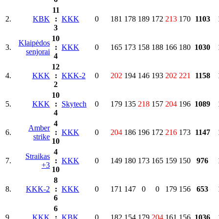
11
2.
KBK
:
KKK
0
181
178
189
172
213
170
1103
3
10
Klaipėdos
3.
:
KKK
0
165
173
158
188
166
180
1030
senjorai
4
12
4.
KKK
:
KKK-2
0
202
194
146
193
202
221
1158
2
10
5.
KKK
:
Skytech
0
179
135
218
157
204
196
1089
4
4
Amber
6.
:
KKK
0
204
186
196
172
216
173
1147
strike
10
4
Straikas
7.
:
KKK
0
149
180
173
165
159
150
976
+3
10
8
8.
KKK-2
:
KKK
0
171
147
0
0
179
156
653
6
6
9.
KKK
:
KBK
0
182
154
179
204
161
156
1036