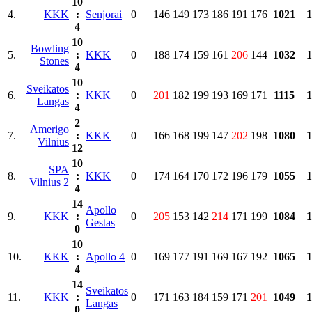
10
4.
KKK
:
Senjorai
0
146
149
173
186
191
176
1021
1
4
10
Bowling
5.
:
KKK
0
188
174
159
161
206
144
1032
1
Stones
4
10
Sveikatos
6.
:
KKK
0
201
182
199
193
169
171
1115
1
Langas
4
2
Amerigo
7.
:
KKK
0
166
168
199
147
202
198
1080
1
Vilnius
12
10
SPA
8.
:
KKK
0
174
164
170
172
196
179
1055
1
Vilnius 2
4
14
Apollo
9.
KKK
:
0
205
153
142
214
171
199
1084
1
Gestas
0
10
10.
KKK
:
Apollo 4
0
169
177
191
169
167
192
1065
1
4
14
Sveikatos
11.
KKK
:
0
171
163
184
159
171
201
1049
1
Langas
0