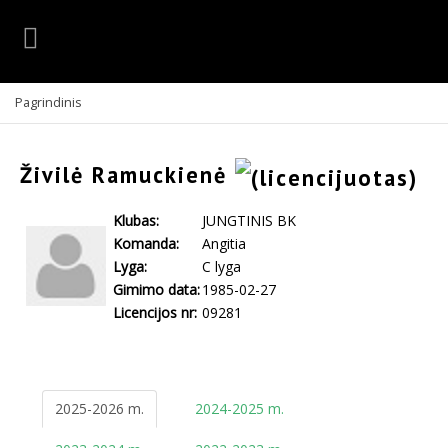
Pagrindinis
Živilė Ramuckienė
Klubas:
JUNGTINIS BK
Komanda:
Angitia
Lyga:
C lyga
Gimimo data:
1985-02-27
Licencijos nr:
09281
2025-2026 m.
2024-2025 m.