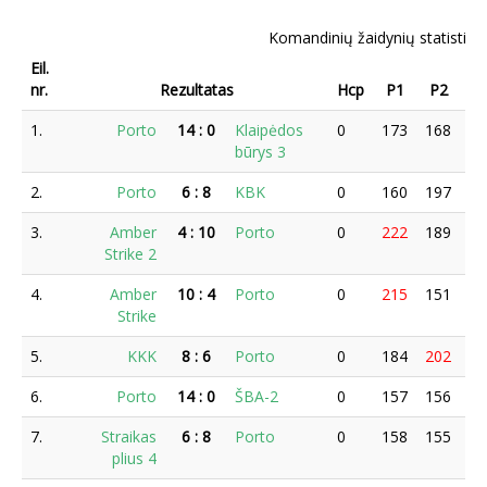
Komandinių žaidynių statistika
Eil.
nr.
Rezultatas
Hcp
P1
P2
P
1.
Porto
14
:
0
Klaipėdos
0
173
168
19
būrys 3
2.
Porto
6
:
8
KBK
0
160
197
18
3.
Amber
4
:
10
Porto
0
222
189
16
Strike 2
4.
Amber
10
:
4
Porto
0
215
151
18
Strike
5.
KKK
8
:
6
Porto
0
184
202
15
6.
Porto
14
:
0
ŠBA-2
0
157
156
0
7.
Straikas
6
:
8
Porto
0
158
155
16
plius 4