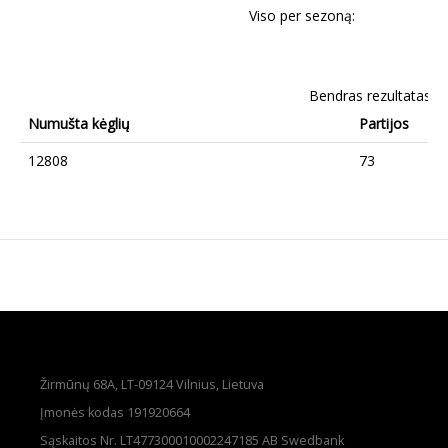
Viso per sezoną:
Bendras rezultatas
Numušta kėglių
Partijos
12808
73
Žirmūnų 68A, LT-09124 Vilnius, Lietuva
Įmonės kodas 191920664
Sąskaitos Nr. LT477300010002247185 AB Swedbank