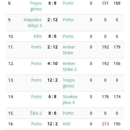
8.
Trejos
6
:
8
Porto
0
151
188
15
girnos
9.
Klaipėdos
2
:
12
Porto
0
0
0
0
būrys 3
10.
KBK
8
:
6
Porto
0
0
0
19
11.
Porto
2
:
12
Amber
0
192
179
21
Strike
12.
Porto
4
:
10
Amber
0
192
156
20
Strike 2
13.
Porto
12
:
2
Trejos
0
0
0
15
girnos
14.
Porto
6
:
8
Straikas
0
176
174
16
plius 4
15.
ŠBA-2
8
:
6
Porto
0
0
0
0
16.
Porto
12
:
2
KKK
0
213
190
16