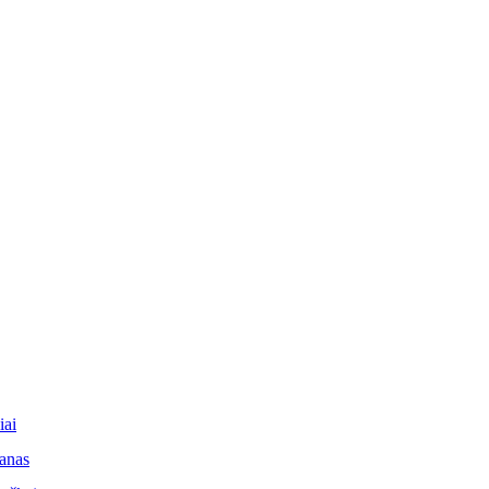
iai
lanas