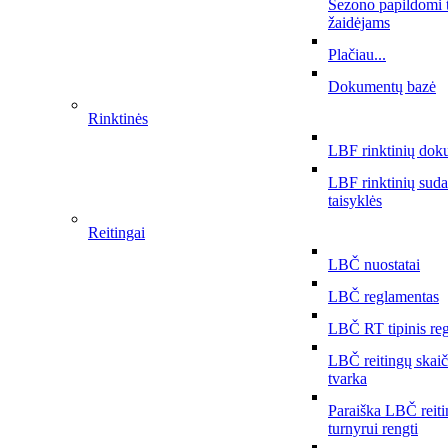
Sezono papildomi 
žaidėjams
Plačiau...
Dokumentų bazė
Rinktinės
LBF rinktinių dok
LBF rinktinių sud
taisyklės
Reitingai
LBČ nuostatai
LBČ reglamentas
LBČ RT tipinis re
LBČ reitingų skai
tvarka
Paraiška LBČ reit
turnyrui rengti