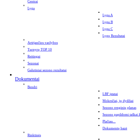
Centrai
Lyga
Lyga A
Lyga B
Lyga C
Lygų Rezultatai
Artėjančios varžybos
Turnyrų TOP 10
Reitingai
Sezonai
Galutiniai sezono rezultatai
Dokumentai
Bendri
LBF įstatai
Mokesčiai, jų dydžiai
Sezono renginių planas
Sezono papildomi taškai 
Plačiau...
Dokumentų bazė
Rinktinės