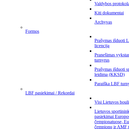
Valdybos protokol
Kiti dokumentai
Archyvas
Formos
Prašymas išduoti 
licenciją
Pranešimas vykstan
turnyrus
Prašymas išduoti s
leidimą (KKSD)
Paraiška LBF turny
LBF pasiekimai / Rekordai
Visi Lietuvos boul
Lietuvos sportinin
pasiekimai Europo
čempionatuose, Eu
čempionų ir AMF t