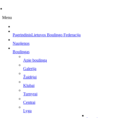
Menu
Pagrindinis
Lietuvos Boulingo Federacija
Naujienos
Boulingas
Apie boulingą
Galerija
Žaidėjai
Klubai
Turnyrai
Centrai
Lyga