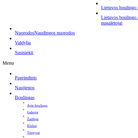
Lietuvos boulingo
Lietuvos boulingo
nugalėtojai
Nuorodos
Naudingos nuorodos
Valdyba
Susisiekti
Menu
Pagrindinis
Naujienos
Boulingas
Apie boulingą
Galerija
Žaidėjai
Klubai
Turnyrai