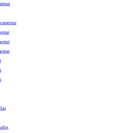
pimai
kumentai
entai
entai
entai
i
i
i
ašas
udos