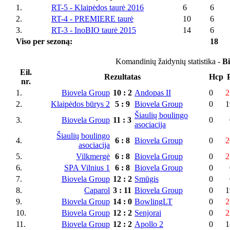
1.
RT-5 - Klaipėdos taurė 2016
6
6
2.
RT-4 - PREMIERE taurė
10
6
3.
RT-3 - InoBIO taurė 2015
14
6
Viso per sezoną:
18
Komandinių žaidynių statistika -
Bi
Eil.
Rezultatas
Hcp
nr.
1.
Biovela Group
10
:
2
Andopas II
0
2
2.
Klaipėdos būrys 2
5
:
9
Biovela Group
0
1
Šiaulių boulingo
3.
Biovela Group
11
:
3
0
asociacija
Šiaulių boulingo
4.
6
:
8
Biovela Group
0
2
asociacija
5.
Vilkmergė
6
:
8
Biovela Group
0
2
6.
SPA Vilnius 1
6
:
8
Biovela Group
0
7.
Biovela Group
12
:
2
Smūgis
0
8.
Caparol
3
:
11
Biovela Group
0
1
9.
Biovela Group
14
:
0
BowlingLT
0
2
10.
Biovela Group
12
:
2
Senjorai
0
2
11.
Biovela Group
12
:
2
Apollo 2
0
1