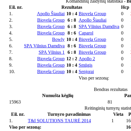
Komandinių žaidynių statistika -
Bi
Eil. nr.
Rezultatas
Hcp
1.
Apollo Šiauliai
10
:
4
Biovela Group
0
2.
Biovela Group
6
:
8
Apollo Šiauliai
0
3.
Biovela Group
6
:
8
SPA Vilnius Damdiva
0
4.
Biovela Group
8
:
6
Caparol
0
5.
Bowly
10
:
4
Biovela Group
0
6.
SPA Vilnius Damdiva
8
:
6
Biovela Group
0
7.
SPA Vilnius 1
6
:
8
Biovela Group
0
8.
Biovela Group
12
:
2
Apollo 2
0
9.
Biovela Group
10
:
4
Smūgis
0
10.
Biovela Group
10
:
4
Senjorai
0
Viso per sezoną:
Bendras rezultatas
Numušta kėglių
Par
15963
81
Reitinginių turnyrų statis
Eil. nr.
Turnyro pavadinimas
Vieta
P
1.
T&I SOLUTIONS TAURĖ 2014
1
16
Viso per sezoną:
16