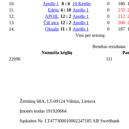
10.
Apollo 1
8
:
6
10 Kėglių
0
186
11.
Edrija
4
:
10
Apollo 1
0
235
12.
APOIL
12
:
2
Apollo 1
0
212
13.
Čili pica
12
:
2
Apollo 1
0
200
14.
Oksalis
11
:
3
Apollo 1
0
187
Viso per sezoną:
Bendras rezultatas
Numušta kėglių
Par
22696
111
Žirmūnų 68A, LT-09124 Vilnius, Lietuva
Įmonės kodas 191920664
Sąskaitos Nr. LT477300010002247185 AB Swedbank