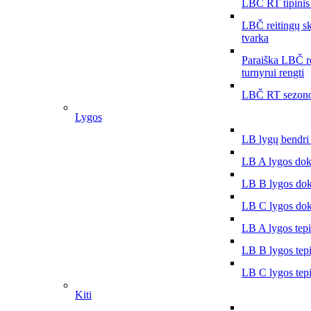
LBČ RT tipinis
LBČ reitingų s
tvarka
Paraiška LBČ r
turnyrui rengti
LBČ RT sezono
Lygos
LB lygų bendri
LB A lygos do
LB B lygos do
LB C lygos do
LB A lygos tep
LB B lygos tep
LB C lygos tep
Kiti