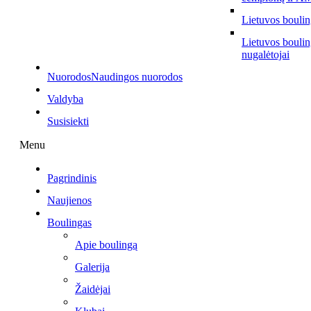
Lietuvos bouli
Lietuvos bouli
nugalėtojai
Nuorodos
Naudingos nuorodos
Valdyba
Susisiekti
Menu
Pagrindinis
Naujienos
Boulingas
Apie boulingą
Galerija
Žaidėjai