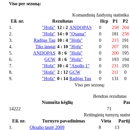
Viso per sezoną:
Komandinių žaidynių statistika
Eil. nr.
Rezultatas
Hcp
P1
P2
1.
"Hofa"
12
:
2
ANDOPAS
0
258
204
2.
"Hofa"
14
:
0
"Osama"
0
181
258
3.
Radijas Tau
10
:
4
"Hofa"
0
215
191
4.
Tiks langai
4
:
10
"Hofa"
0
207
191
5.
ANDOPAS
8
:
6
"Hofa"
0
200
195
6.
GCW
8
:
6
"Hofa"
0
193
194
7.
"Hofa"
10
:
4
"Apollo 1"
0
231
193
8.
"Hofa"
2
:
12
GCW
0
211
0
9.
"Hofa"
0
:
14
Radijas Tau
0
131
0
Viso per sezoną:
Bendras rezultatas
Numušta kėglių
Par
14222
71
Reitinginių turnyrų statis
Eil. nr.
Turnyro pavadinimas
Vieta
Partij
1.
Oksalio taurė 2009
8
13