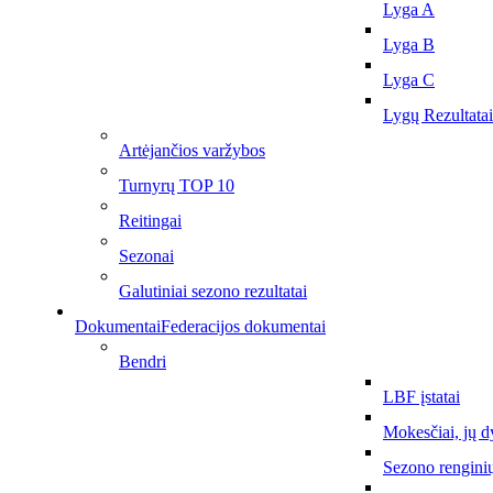
Lyga A
Lyga B
Lyga C
Lygų Rezultatai
Artėjančios varžybos
Turnyrų TOP 10
Reitingai
Sezonai
Galutiniai sezono rezultatai
Dokumentai
Federacijos dokumentai
Bendri
LBF įstatai
Mokesčiai, jų d
Sezono rengini