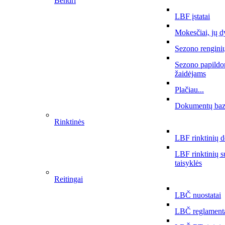
Bendri
LBF įstatai
Mokesčiai, jų d
Sezono rengini
Sezono papildo
žaidėjams
Plačiau...
Dokumentų ba
Rinktinės
LBF rinktinių 
LBF rinktinių 
taisyklės
Reitingai
LBČ nuostatai
LBČ reglament