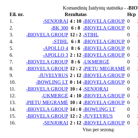
Komandinių žaidynių statistika -
-BI
Eil. nr.
Rezultatas
Hcp
1.
-SENJORAI
4
:
10
-BIOVELA GROUP
0
2.
-BK 300
6
:
8
-BIOVELA GROUP
0
3.
-BIOVELA GROUP
12
:
2
-STIHL
0
4.
-STIHL
6
:
8
-BIOVELA GROUP
0
5.
-APOLLO 4
8
:
6
-BIOVELA GROUP
0
6.
-APOLLO 3
2
:
12
-BIOVELA GROUP
0
7.
-BIOVELA GROUP
8
:
6
-UKMERGĖ
0
8.
-BIOVELA GROUP
12
:
2
-PIETŲ MEGRAMĖ
0
9.
-JUVELYRUS
2
:
12
-BIOVELA GROUP
0
10.
-BOWLING LT
0
:
14
-BIOVELA GROUP
0
11.
-BIOVELA GROUP
10
:
4
-SENJORAI
0
12.
-UKMERGĖ
4
:
10
-BIOVELA GROUP
0
13.
-PIETŲ MEGRAMĖ
10
:
4
-BIOVELA GROUP
0
14.
-BIOVELA GROUP
14
:
0
-BOWLING LT
0
15.
-BIOVELA GROUP
12
:
2
-JUVELYRUS
0
16.
-SENJORAI
2
:
12
-BIOVELA GROUP
0
Viso per sezoną: