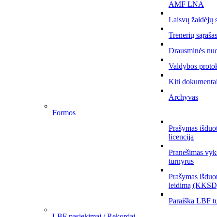
AMF LNA
Laisvų žaidėjų 
Trenerių sąraša
Drausminės nu
Valdybos proto
Kiti dokumenta
Archyvas
Formos
Prašymas išduo
licenciją
Pranešimas vyks
turnyrus
Prašymas išduot
leidimą (KKSD
Paraiška LBF tu
LBF pasiekimai / Rekordai