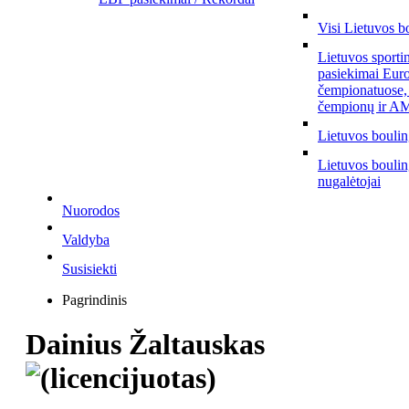
Visi Lietuvos b
Lietuvos sporti
pasiekimai Eur
čempionatuose,
čempionų ir AM
Lietuvos bouli
Lietuvos bouli
nugalėtojai
Nuorodos
Valdyba
Susisiekti
Pagrindinis
Dainius Žaltauskas