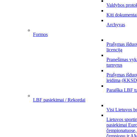
Valdybos proto
Kiti dokumenta
Archyvas
Formos
Prašymas išduo
licenciją
Pranešimas vyks
turnyrus
Prašymas išduot
leidimą (KKSD
Paraiška LBF tu
LBF pasiekimai / Rekordai
Visi Lietuvos b
Lietuvos sporti
pasiekimai Eur
čempionatuose,
čempionų ir AM