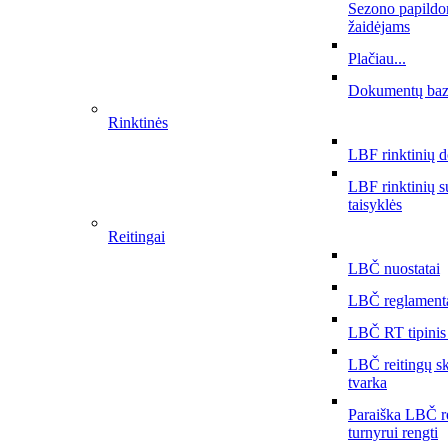
Sezono papildo
žaidėjams
Plačiau...
Dokumentų ba
Rinktinės
LBF rinktinių 
LBF rinktinių 
taisyklės
Reitingai
LBČ nuostatai
LBČ reglament
LBČ RT tipinis
LBČ reitingų s
tvarka
Paraiška LBČ r
turnyrui rengti