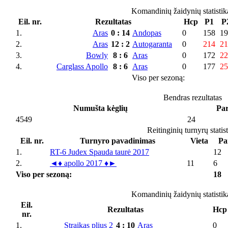
Komandinių žaidynių statistik
Eil. nr.
Rezultatas
Hcp
P1
P
1.
Aras
0
:
14
Andopas
0
158
19
2.
Aras
12
:
2
Autogaranta
0
214
21
3.
Bowly
8
:
6
Aras
0
172
22
4.
Carglass Apollo
8
:
6
Aras
0
177
25
Viso per sezoną:
Bendras rezultatas
Numušta kėglių
Par
4549
24
Reitinginių turnyrų statis
Eil. nr.
Turnyro pavadinimas
Vieta
Pa
1.
RT-6 Judex Spauda taurė 2017
12
2.
◄♦ apollo 2017 ♦►
11
6
Viso per sezoną:
18
Komandinių žaidynių statistik
Eil.
Rezultatas
Hcp
nr.
1.
Straikas plius 2
4
:
10
Aras
0