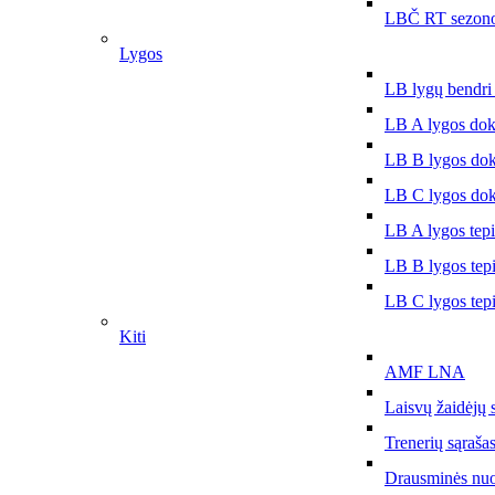
LBČ RT sezono
Lygos
LB lygų bendri
LB A lygos do
LB B lygos do
LB C lygos do
LB A lygos tep
LB B lygos tep
LB C lygos tep
Kiti
AMF LNA
Laisvų žaidėjų 
Trenerių sąraša
Drausminės nu