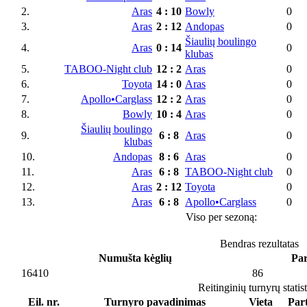
2.
Aras
4
:
10
Bowly
0
3.
Aras
2
:
12
Andopas
0
Šiaulių boulingo
4.
Aras
0
:
14
0
klubas
5.
TABOO-Night club
12
:
2
Aras
0
6.
Toyota
14
:
0
Aras
0
7.
Apollo•Carglass
12
:
2
Aras
0
8.
Bowly
10
:
4
Aras
0
Šiaulių boulingo
9.
6
:
8
Aras
0
klubas
10.
Andopas
8
:
6
Aras
0
11.
Aras
6
:
8
TABOO-Night club
0
12.
Aras
2
:
12
Toyota
0
13.
Aras
6
:
8
Apollo•Carglass
0
Viso per sezoną:
Bendras rezultatas
Numušta kėglių
Par
16410
86
Reitinginių turnyrų statis
Eil. nr.
Turnyro pavadinimas
Vieta
Part