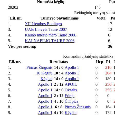
Numušta kėglių
Par
29202
145
Reitinginių turnyrų statis
Eil. nr.
Turnyro pavadinimas
Vieta
Pa
1.
XII Lietubos Boulingo
12
3.
UAB Linvyta Taurė 2007
12
4.
Kauno miesto mero Taurė 2006
6
5.
KALNAPILIO TAURĖ 2006
6
Viso per sezoną:
36
Komandinių žaidynių statistika 
Eil. nr.
Rezultatas
Hcp
P1
1.
Pirmas Žingsnis
14
:
0
Apollo 1
0
216
2.
10 Kėglių
10
:
4
Apollo 1
0
204
3.
Kėgliai
14
:
0
Apollo 1
0
180
4.
Apollo 1
2
:
12
APOIL
0
256
5.
Apollo 1
14
:
0
Oksalis
0
255
6.
Apollo 1
2
:
12
Edrija
0
0
7.
Apollo 1
4
:
10
Čili pica
0
0
8.
Apollo 1
6
:
8
Pirmas Žingsnis
0
164
9.
Apollo 1
4
:
10
Kėgliai
0
172