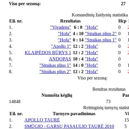
Viso per sezoną:
27
Komandinių žaidynių statistika
Eil. nr.
Rezultatas
Hcp
1.
"Vivadens"
6
:
8
"Hofa"
0
2.
"Hofa"
4
:
10
"Straikas plius 2"
0
3.
"Hofa"
0
:
14
"Straikas plius 1"
0
4.
"Apollo 1"
12
:
2
"Hofa"
0
5.
KLAIPĖDOS BŪRYS 1
12
:
2
"Hofa"
0
6.
ANDOPAS
10
:
4
"Hofa"
0
7.
"Straikas plius 1"
14
:
0
"Hofa"
0
8.
"Straikas plius 2"
12
:
2
"Hofa"
0
Viso per sezoną:
Bendras rezultatas
Numušta kėglių
Par
14848
73
Reitinginių turnyrų statis
Eil. nr.
Turnyro pavadinimas
Vi
1.
APOLLO TAURĖ
15
2.
SMŪGIO - GARSŲ PASAULIO TAURĖ 2010
5