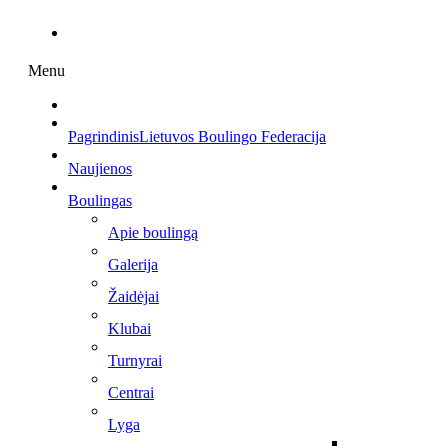
Menu
Pagrindinis
Lietuvos Boulingo Federacija
Naujienos
Boulingas
Apie boulingą
Galerija
Žaidėjai
Klubai
Turnyrai
Centrai
Lyga