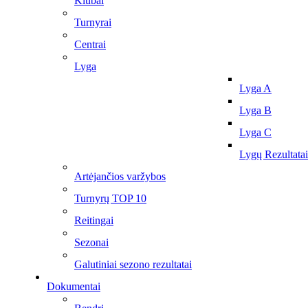
Klubai
Turnyrai
Centrai
Lyga
Lyga A
Lyga B
Lyga C
Lygų Rezultatai
Artėjančios varžybos
Turnyrų TOP 10
Reitingai
Sezonai
Galutiniai sezono rezultatai
Dokumentai