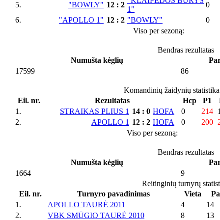
"KLAIPĖDOS BŪRYS
5.
"BOWLY"
12
:
2
0
1"
6.
"APOLLO 1"
12
:
2
"BOWLY"
0
Viso per sezoną:
Bendras rezultatas
Numušta kėglių
Par
17599
86
Komandinių žaidynių statistika
Eil. nr.
Rezultatas
Hcp
P1
1.
STRAIKAS PLIUS 1
14
:
0
HOFA
0
214
2.
APOLLO 1
12
:
2
HOFA
0
200
Viso per sezoną:
Bendras rezultatas
Numušta kėglių
Par
1664
9
Reitinginių turnyrų statis
Eil. nr.
Turnyro pavadinimas
Vieta
Pa
1.
APOLLO TAURĖ 2011
4
14
2.
VBK SMŪGIO TAURĖ 2010
8
13