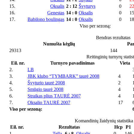
15.
Oksalis
2
:
12
Švyturys
0
2
16.
Genestas
14
:
0
Oksalis
0
1
17.
Babilono boulingas
14
:
0
Oksalis
0
1
Viso per sezoną:
Bendras rezultatas
Numušta kėglių
Par
29313
144
Reitinginių turnyrų statis
Eil. nr.
Turnyro pavadinimas
Vieta
2.
LB
3.
JBK klubo “TYMBARK” taurė 2008
4
4.
Švyturio taurė 2008
2
5.
Smūgio taurė 2008
4
6.
Straikas plius TAURĖ 2007
4
7.
Oksalio TAURĖ 2007
17
Viso per sezoną:
Komandinių žaidynių statistika
Eil. nr.
Rezultatas
Hcp
P1
1.
Tella
6
:
8
Oksalis
0
146