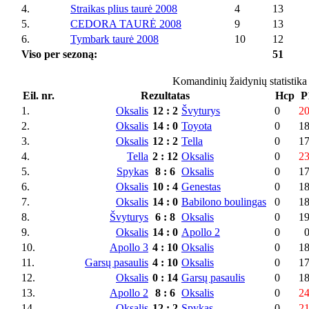
4.
Straikas plius taurė 2008
4
13
5.
CEDORA TAURĖ 2008
9
13
6.
Tymbark taurė 2008
10
12
Viso per sezoną:
51
Komandinių žaidynių statistika
Eil. nr.
Rezultatas
Hcp
P
1.
Oksalis
12
:
2
Švyturys
0
2
2.
Oksalis
14
:
0
Toyota
0
1
3.
Oksalis
12
:
2
Tella
0
1
4.
Tella
2
:
12
Oksalis
0
2
5.
Spykas
8
:
6
Oksalis
0
1
6.
Oksalis
10
:
4
Genestas
0
1
7.
Oksalis
14
:
0
Babilono boulingas
0
1
8.
Švyturys
6
:
8
Oksalis
0
1
9.
Oksalis
14
:
0
Apollo 2
0
10.
Apollo 3
4
:
10
Oksalis
0
1
11.
Garsų pasaulis
4
:
10
Oksalis
0
1
12.
Oksalis
0
:
14
Garsų pasaulis
0
1
13.
Apollo 2
8
:
6
Oksalis
0
2
14.
Oksalis
12
:
2
Spykas
0
2