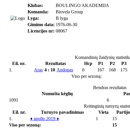
Klubas:
BOULINGO AKADEMIJA
Komanda:
Biovela Group
Lyga:
B lyga
Gimimo data:
1976-06-30
Licencijos nr:
08067
Komandinių žaidynių statistik
Eil. nr.
Rezultatas
Hcp
P1
P2
P3
1.
Aras
4
:
10
Andopas
0
167
168
175
Viso per sezoną:
Bendras rezultatas
Numušta kėglių
Par
1091
6
Reitinginių turnyrų statis
Eil. nr.
Turnyro pavadinimas
Vieta
Partijo
1.
♦ apollo 2019 ♦
1
15
Viso per sezoną:
15