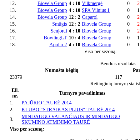
12.
Biovela Group
4
:
10
Vilkmergė
0
2
13.
Biovela Group
4
:
10
SPA Vilnius 1
0
1
14.
Biovela Group
12
:
2
Caparol
0
2
15.
Smūgis
12
:
2
Biovela Group
0
2
16.
Senjorai
4
:
10
Biovela Group
0
2
17.
BowlingLT
10
:
4
Biovela Group
0
1
18.
Apollo 2
4
:
10
Biovela Group
0
1
Viso per sezoną:
Bendras rezultatas
Numušta kėglių
Par
23379
117
Reitinginių turnyrų statis
Eil.
Turnyro pavadinimas
nr.
1.
PAJŪRIO TAURĖ 2014
2.
KLUBO "STRAIKAS PLIUS" TAURĖ 2014
MINDAUGO VALANČIAUS IR MINDAUGO
3.
SKUMINO ATMINIMO TAURĖ
Viso per sezoną: