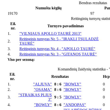
Bendras rezultatas
Numušta kėglių
Par
19170
97
Reitinginių turnyrų statis
Eil.
Turnyro pavadinimas
nr.
1.
"VILNIAUS APOLLO TAURĖ 2013"
Reitinginis turnyras Nr. 5 - "IRAKLI TSULADZĖ
2.
TAURĖ"
3.
Reitinginis turnyras Nr. 4 - "APOLLO TAURĖ"
4.
Reitinginis turnyras Nr. 3 - "GITANOS TAURĖ"
Viso per sezoną:
Komandinių žaidynių statistika -
Eil.
Rezultatas
Hcp
nr.
1.
"ALJUVA"
8
:
6
"BOWLY"
0
2.
"OSAMA"
8
:
6
"BOWLY"
0
"STRAIKAS PLIUS
3.
9
:
5
"BOWLY"
0
3"
4.
"BOWLY"
8
:
6
"ANDOPAS"
0