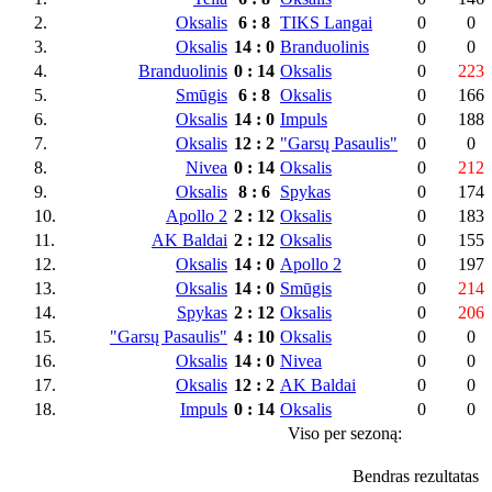
2.
Oksalis
6
:
8
TIKS Langai
0
0
3.
Oksalis
14
:
0
Branduolinis
0
0
4.
Branduolinis
0
:
14
Oksalis
0
223
5.
Smūgis
6
:
8
Oksalis
0
166
6.
Oksalis
14
:
0
Impuls
0
188
7.
Oksalis
12
:
2
"Garsų Pasaulis"
0
0
8.
Nivea
0
:
14
Oksalis
0
212
9.
Oksalis
8
:
6
Spykas
0
174
10.
Apollo 2
2
:
12
Oksalis
0
183
11.
AK Baldai
2
:
12
Oksalis
0
155
12.
Oksalis
14
:
0
Apollo 2
0
197
13.
Oksalis
14
:
0
Smūgis
0
214
14.
Spykas
2
:
12
Oksalis
0
206
15.
"Garsų Pasaulis"
4
:
10
Oksalis
0
0
16.
Oksalis
14
:
0
Nivea
0
0
17.
Oksalis
12
:
2
AK Baldai
0
0
18.
Impuls
0
:
14
Oksalis
0
0
Viso per sezoną:
Bendras rezultatas