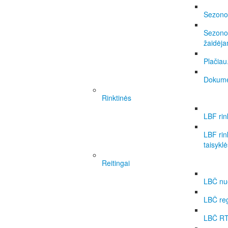
Sezono 
Sezono 
žaidėj
Plačiau.
Dokume
Rinktinės
LBF rin
LBF rin
taisyklė
Reitingai
LBČ nuo
LBČ re
LBČ RT 