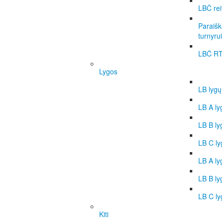
LBČ rei
Paraišk
turnyrui
LBČ RT
Lygos
LB lygų
LB A l
LB B l
LB C l
LB A ly
LB B ly
LB C ly
Kiti