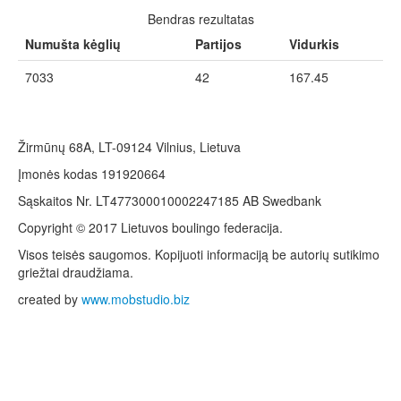
Bendras rezultatas
Numušta kėglių
Partijos
Vidurkis
7033
42
167.45
Žirmūnų 68A, LT-09124 Vilnius, Lietuva
Įmonės kodas 191920664
Sąskaitos Nr. LT477300010002247185 AB Swedbank
Copyright © 2017 Lietuvos boulingo federacija.
Visos teisės saugomos. Kopijuoti informaciją be autorių sutikimo
griežtai draudžiama.
created by
www.mobstudio.biz