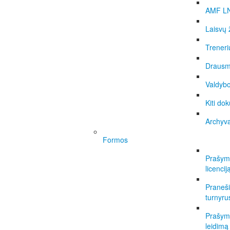
AMF L
Laisvų 
Treneri
Drausm
Valdybo
Kiti do
Archyv
Formos
Prašyma
licencij
Praneši
turnyru
Prašyma
leidimą