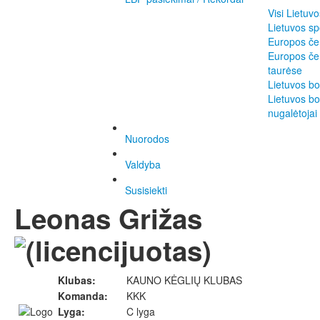
Visi Lietuv
Lietuvos sp
Europos če
Europos če
taurėse
Lietuvos b
Lietuvos bo
nugalėtojai
Nuorodos
Valdyba
Susisiekti
Leonas Grižas
Klubas:
KAUNO KĖGLIŲ KLUBAS
Komanda:
KKK
Lyga:
C lyga