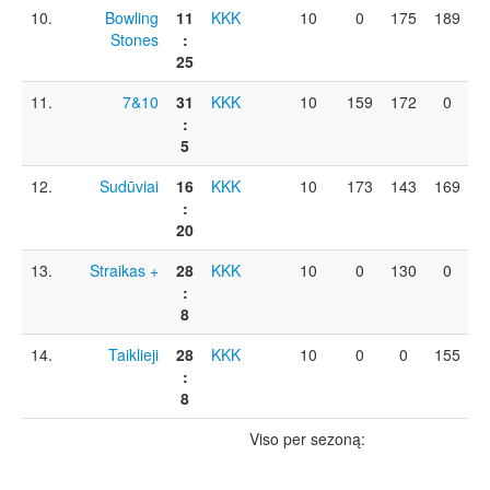
10.
Bowling
11
KKK
10
0
175
189
1
Stones
:
25
11.
7&10
31
KKK
10
159
172
0
:
5
12.
Sudūviai
16
KKK
10
173
143
169
1
:
20
13.
Straikas +
28
KKK
10
0
130
0
1
:
8
14.
Taiklieji
28
KKK
10
0
0
155
2
:
8
Viso per sezoną: