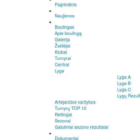
Pagrindinis
Naujienos
Boulingas
Apie boulingą
Galerija
Žaidėjai
Klubai
Turnyrai
Centrai
Lyga
Lyga A
Lyga B
Lyga C
Lygų Rezult
Artėjančios varžybos
Turnyrų TOP 10
Reitingai
Sezonai
Galutiniai sezono rezultatai
Dokumentai