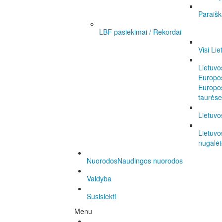
Paraišk
LBF pasiekimai / Rekordai
Visi Li
Lietuvo
Europo
Europo
taurėse
Lietuvo
Lietuvo
nugalėt
Nuorodos
Naudingos nuorodos
Valdyba
Susisiekti
Menu