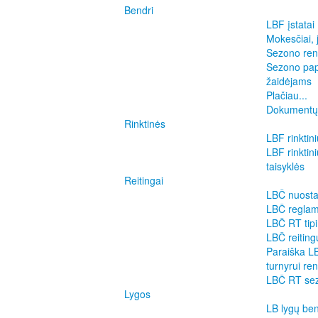
Bendri
LBF įstatai
Mokesčiai, 
Sezono ren
Sezono pap
žaidėjams
Plačiau...
Dokumentų
Rinktinės
LBF rinktin
LBF rinktin
taisyklės
Reitingai
LBČ nuosta
LBČ regla
LBČ RT tip
LBČ reiting
Paraiška LB
turnyrui ren
LBČ RT sez
Lygos
LB lygų be