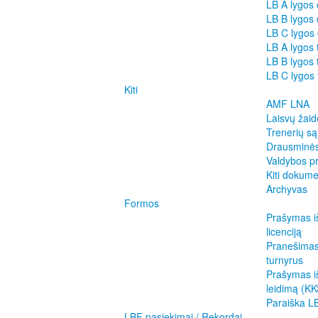
LB A lygos
LB B lygos
LB C lygos
LB A lygos 
LB B lygos 
LB C lygos 
Kiti
AMF LNA
Laisvų žaid
Trenerių s
Drausminė
Valdybos pr
Kiti dokume
Archyvas
Formos
Prašymas i
licenciją
Pranešimas 
turnyrus
Prašymas iš
leidimą (K
Paraiška LB
LBF pasiekimai / Rekordai