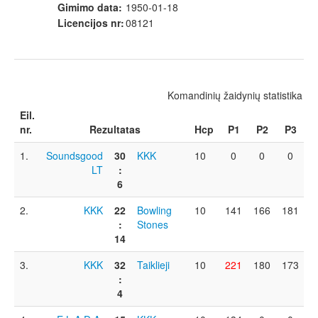
Gimimo data:
1950-01-18
Licencijos nr:
08121
Komandinių žaidynių statistika -
Eil.
nr.
Rezultatas
Hcp
P1
P2
P3
1.
Soundsgood
30
KKK
10
0
0
0
2
LT
:
6
2.
KKK
22
Bowling
10
141
166
181
1
:
Stones
14
3.
KKK
32
Taiklieji
10
221
180
173
1
:
4