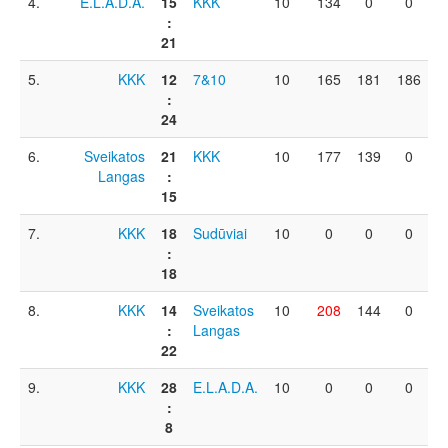
4.
E.L.A.D.A.
15
KKK
10
134
0
0
1
:
21
5.
KKK
12
7&10
10
165
181
186
2
:
24
6.
Sveikatos
21
KKK
10
177
139
0
Langas
:
15
7.
KKK
18
Sudūviai
10
0
0
0
1
:
18
8.
KKK
14
Sveikatos
10
208
144
0
:
Langas
22
9.
KKK
28
E.L.A.D.A.
10
0
0
0
:
8