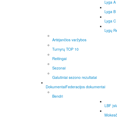
Lyga A
Lyga B
Lyga C
Lygų Re
Artėjančios varžybos
Turnyrų TOP 10
Reitingai
Sezonai
Galutiniai sezono rezultatai
Dokumentai
Federacijos dokumentai
Bendri
LBF įst
Mokesči