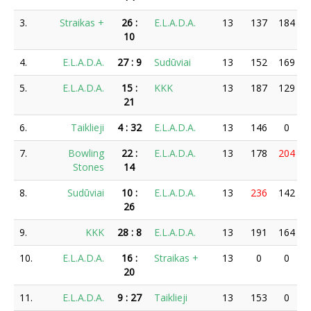
3.
Straikas +
26
:
E.L.A.D.A.
13
137
184
10
4.
E.L.A.D.A.
27
:
9
Sudūviai
13
152
169
5.
E.L.A.D.A.
15
:
KKK
13
187
129
21
6.
Taiklieji
4
:
32
E.L.A.D.A.
13
146
0
7.
Bowling
22
:
E.L.A.D.A.
13
178
204
Stones
14
8.
Sudūviai
10
:
E.L.A.D.A.
13
236
142
26
9.
KKK
28
:
8
E.L.A.D.A.
13
191
164
10.
E.L.A.D.A.
16
:
Straikas +
13
0
0
20
11.
E.L.A.D.A.
9
:
27
Taiklieji
13
153
0