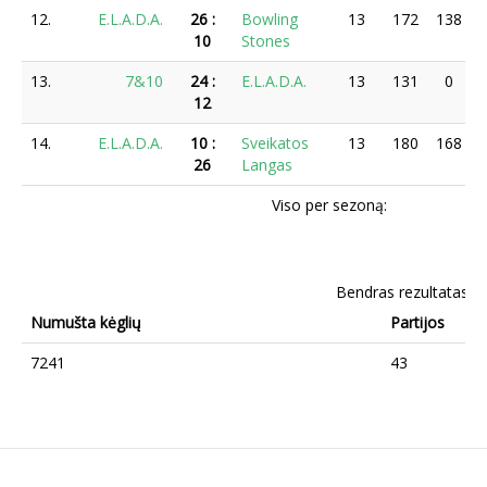
12.
E.L.A.D.A.
26
:
Bowling
13
172
138
10
Stones
13.
7&10
24
:
E.L.A.D.A.
13
131
0
12
14.
E.L.A.D.A.
10
:
Sveikatos
13
180
168
26
Langas
Viso per sezoną:
Bendras rezultatas
Numušta kėglių
Partijos
7241
43