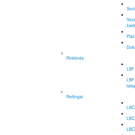
Sezo
Sezo
žai
Plač
Dok
Rinktinės
LBF 
LBF 
tais
Reitingai
LBČ 
LBČ
LBČ 