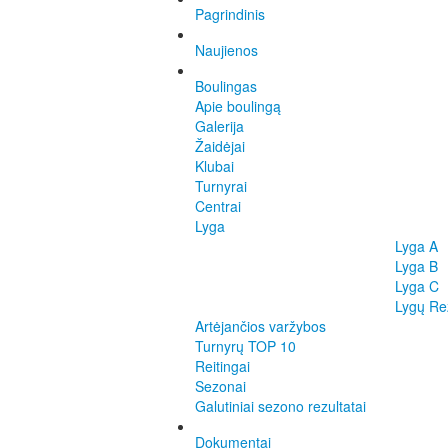
Pagrindinis
Naujienos
Boulingas
Apie boulingą
Galerija
Žaidėjai
Klubai
Turnyrai
Centrai
Lyga
Lyga A
Lyga B
Lyga C
Lygų Rez
Artėjančios varžybos
Turnyrų TOP 10
Reitingai
Sezonai
Galutiniai sezono rezultatai
Dokumentai