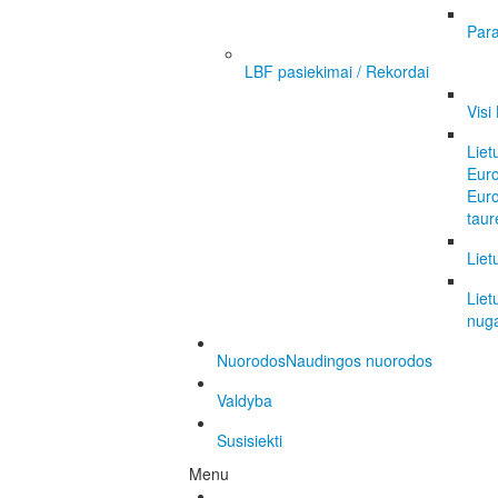
Para
LBF pasiekimai / Rekordai
Visi
Liet
Eur
Eur
taur
Liet
Liet
nuga
Nuorodos
Naudingos nuorodos
Valdyba
Susisiekti
Menu