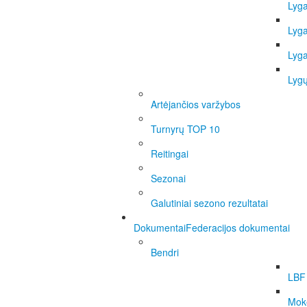
Lyg
Lyg
Lyg
Lygų
Artėjančios varžybos
Turnyrų TOP 10
Reitingai
Sezonai
Galutiniai sezono rezultatai
Dokumentai
Federacijos dokumentai
Bendri
LBF 
Moke