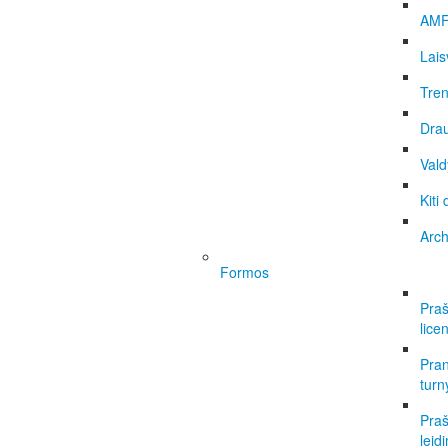
AMF
Lais
Tren
Dra
Vald
Kiti
Arc
Formos
Praš
licen
Pran
turn
Praš
leid