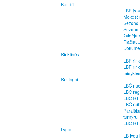
Bendri
LBF įsta
Mokesčia
Sezono 
Sezono 
žaidėja
Plačiau..
Dokume
Rinktinės
LBF rink
LBF rin
taisyklė
Reitingai
LBČ nuo
LBČ reg
LBČ RT 
LBČ reit
Paraiška
turnyrui 
LBČ RT 
Lygos
LB lygų