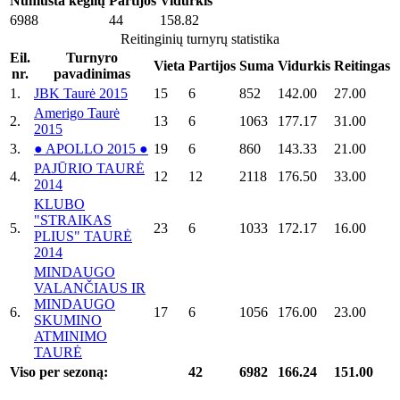
Numušta kėglių
Partijos
Vidurkis
6988
44
158.82
Reitinginių turnyrų statistika
Eil.
Turnyro
Vieta
Partijos
Suma
Vidurkis
Reitingas
nr.
pavadinimas
1.
JBK Taurė 2015
15
6
852
142.00
27.00
Amerigo Taurė
2.
13
6
1063
177.17
31.00
2015
3.
● APOLLO 2015 ●
19
6
860
143.33
21.00
PAJŪRIO TAURĖ
4.
12
12
2118
176.50
33.00
2014
KLUBO
"STRAIKAS
5.
23
6
1033
172.17
16.00
PLIUS" TAURĖ
2014
MINDAUGO
VALANČIAUS IR
MINDAUGO
6.
17
6
1056
176.00
23.00
SKUMINO
ATMINIMO
TAURĖ
Viso per sezoną:
42
6982
166.24
151.00