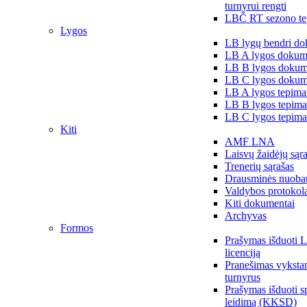
turnyrui rengti
LBČ RT sezono te
Lygos
LB lygų bendri do
LB A lygos dokum
LB B lygos dokum
LB C lygos dokum
LB A lygos tepima
LB B lygos tepima
LB C lygos tepima
Kiti
AMF LNA
Laisvų žaidėjų sąr
Trenerių sąrašas
Drausminės nuoba
Valdybos protokol
Kiti dokumentai
Archyvas
Formos
Prašymas išduoti 
licenciją
Pranešimas vykstan
turnyrus
Prašymas išduoti s
leidimą (KKSD)