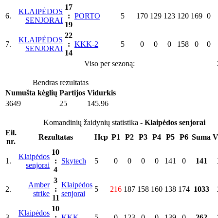
17
KLAIPĖDOS
6.
:
PORTO
5
170
129
123
120
169
0
SENJORAI
19
22
KLAIPĖDOS
7.
:
KKK-2
5
0
0
0
158
0
0
SENJORAI
14
Viso per sezoną:
Bendras rezultatas
Numušta kėglių
Partijos
Vidurkis
3649
25
145.96
Komandinių žaidynių statistika -
Klaipėdos senjorai
Eil.
Rezultatas
Hcp
P1
P2
P3
P4
P5
P6
Suma
V
nr.
10
Klaipėdos
1.
:
Skytech
5
0
0
0
0
141
0
141
senjorai
4
3
Amber
Klaipėdos
2.
:
5
216
187
158
160
138
174
1033
strike
senjorai
11
10
Klaipėdos
3.
:
KKK
5
0
123
0
0
139
0
262