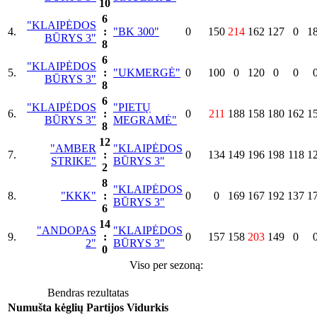
10
6
"KLAIPĖDOS
4.
:
"BK 300"
0
150
214
162
127
0
1
BŪRYS 3"
8
6
"KLAIPĖDOS
5.
:
"UKMERGĖ"
0
100
0
120
0
0
BŪRYS 3"
8
6
"KLAIPĖDOS
"PIETŲ
6.
:
0
211
188
158
180
162
1
BŪRYS 3"
MEGRAMĖ"
8
12
"AMBER
"KLAIPĖDOS
7.
:
0
134
149
196
198
118
1
STRIKE"
BŪRYS 3"
2
8
"KLAIPĖDOS
8.
"KKK"
:
0
0
169
167
192
137
1
BŪRYS 3"
6
14
"ANDOPAS
"KLAIPĖDOS
9.
:
0
157
158
203
149
0
2"
BŪRYS 3"
0
Viso per sezoną:
Bendras rezultatas
Numušta kėglių
Partijos
Vidurkis