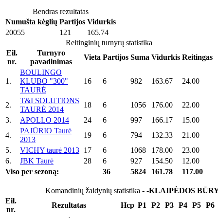
Bendras rezultatas
Numušta kėglių
Partijos
Vidurkis
20055
121
165.74
Reitinginių turnyrų statistika
Eil.
Turnyro
Vieta
Partijos
Suma
Vidurkis
Reitingas
nr.
pavadinimas
BOULINGO
1.
KLUBO "300"
16
6
982
163.67
24.00
TAURĖ
T&I SOLUTIONS
2.
18
6
1056
176.00
22.00
TAURĖ 2014
3.
APOLLO 2014
24
6
997
166.17
15.00
PAJŪRIO Taurė
4.
19
6
794
132.33
21.00
2013
5.
VICHY taurė 2013
17
6
1068
178.00
23.00
6.
JBK Taurė
28
6
927
154.50
12.00
Viso per sezoną:
36
5824
161.78
117.00
Komandinių žaidynių statistika -
-KLAIPĖDOS BŪRY
Eil.
Rezultatas
Hcp
P1
P2
P3
P4
P5
P6
nr.