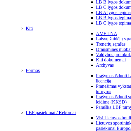
LB B lygos dokum
LB C lygos dokum
LB A lygos tepima
LB B lygos tepima
LB C lygos tepima
Kiti
AMF LNA
Laisvų žaidėjų sąr
Trenerių sąrašas
Drausminės nuoba
Valdybos protokol
Kiti dokumentai
Archyvas
Formos
Prašymas išduoti 
licenciją
Pranešimas vykstan
turnyrus
Prašymas išduoti s
leidimą (KKSD)
Paraiška LBF turny
LBF pasiekimai / Rekordai
Visi Lietuvos boul
Lietuvos sportinin
pasiekimai Europo