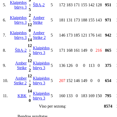
9
Klaipėdos
5.
:
ŠBA-2
5
172
183
171
155
142
128
951
būrys 3
5
2
Klaipėdos
Amber
6.
:
5
181
131
173
188
155
143
971
būrys 3
Strike
12
0
Klaipėdos
Amber
7.
:
5
146
173
185
121
176
141
942
būrys 3
Strike 2
14
12
Klaipėdos
8.
ŠBA-2
:
5
171
168
161
149
0
216
865
būrys 3
2
12
Amber
Klaipėdos
9.
:
5
136
126
0
0
113
0
375
Strike
būrys 3
2
12
Amber
Klaipėdos
10.
:
5
207
152
146
149
0
0
654
Strike 2
būrys 3
2
14
Klaipėdos
11.
KBK
:
5
160
133
0
183
169
150
795
būrys 3
0
Viso per sezoną:
8574
Bendras rezultatas