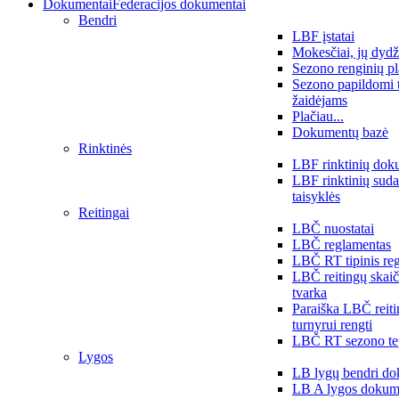
Dokumentai
Federacijos dokumentai
Bendri
LBF įstatai
Mokesčiai, jų dydž
Sezono renginių p
Sezono papildomi 
žaidėjams
Plačiau...
Dokumentų bazė
Rinktinės
LBF rinktinių dok
LBF rinktinių sud
taisyklės
Reitingai
LBČ nuostatai
LBČ reglamentas
LBČ RT tipinis re
LBČ reitingų skai
tvarka
Paraiška LBČ reit
turnyrui rengti
LBČ RT sezono te
Lygos
LB lygų bendri do
LB A lygos dokum