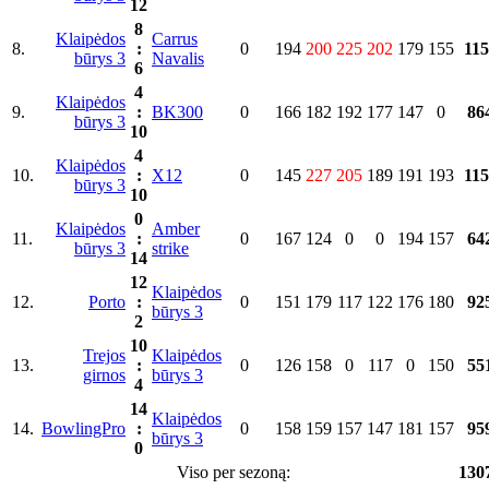
12
8
Klaipėdos
Carrus
8.
:
0
194
200
225
202
179
155
115
būrys 3
Navalis
6
4
Klaipėdos
9.
:
BK300
0
166
182
192
177
147
0
86
būrys 3
10
4
Klaipėdos
10.
:
X12
0
145
227
205
189
191
193
115
būrys 3
10
0
Klaipėdos
Amber
11.
:
0
167
124
0
0
194
157
64
būrys 3
strike
14
12
Klaipėdos
12.
Porto
:
0
151
179
117
122
176
180
92
būrys 3
2
10
Trejos
Klaipėdos
13.
:
0
126
158
0
117
0
150
55
girnos
būrys 3
4
14
Klaipėdos
14.
BowlingPro
:
0
158
159
157
147
181
157
95
būrys 3
0
Viso per sezoną:
130