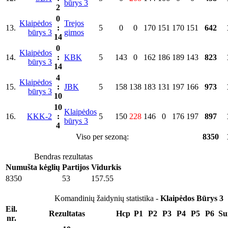
būrys 3
2
0
Klaipėdos
Trejos
13.
:
5
0
0
170
151
170
151
642
būrys 3
girnos
14
0
Klaipėdos
14.
:
KBK
5
143
0
162
186
189
143
823
būrys 3
14
4
Klaipėdos
15.
:
JBK
5
158
138
183
131
197
166
973
būrys 3
10
10
Klaipėdos
16.
KKK-2
:
5
150
228
146
0
176
197
897
būrys 3
4
Viso per sezoną:
8350
Bendras rezultatas
Numušta kėglių
Partijos
Vidurkis
8350
53
157.55
Komandinių žaidynių statistika -
Klaipėdos Būrys 3
Eil.
Rezultatas
Hcp
P1
P2
P3
P4
P5
P6
Su
nr.