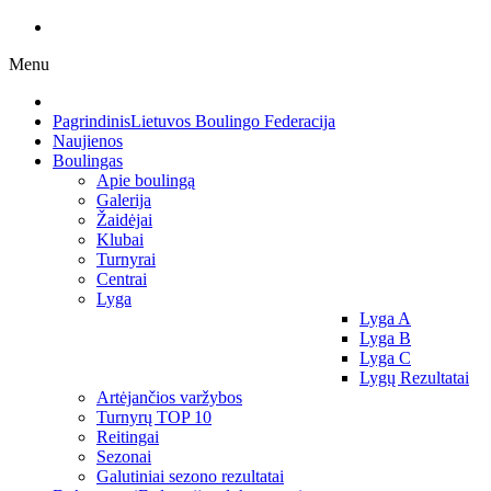
Menu
Pagrindinis
Lietuvos Boulingo Federacija
Naujienos
Boulingas
Apie boulingą
Galerija
Žaidėjai
Klubai
Turnyrai
Centrai
Lyga
Lyga A
Lyga B
Lyga C
Lygų Rezultatai
Artėjančios varžybos
Turnyrų TOP 10
Reitingai
Sezonai
Galutiniai sezono rezultatai