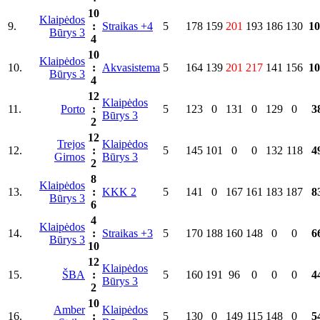
10
Klaipėdos
9.
:
Straikas +4
5
178
159
201
193
186
130
10
Būrys 3
4
10
Klaipėdos
10.
:
Akvasistema
5
164
139
201
217
141
156
10
Būrys 3
4
12
Klaipėdos
11.
Porto
:
5
123
0
131
0
129
0
3
Būrys 3
2
12
Trejos
Klaipėdos
12.
:
5
145
101
0
0
132
118
4
Girnos
Būrys 3
2
8
Klaipėdos
13.
:
KKK 2
5
141
0
167
161
183
187
8
Būrys 3
6
4
Klaipėdos
14.
:
Straikas +3
5
170
188
160
148
0
0
6
Būrys 3
10
12
Klaipėdos
15.
ŠBA
:
5
160
191
96
0
0
0
4
Būrys 3
2
10
Amber
Klaipėdos
16.
:
5
130
0
149
115
148
0
5