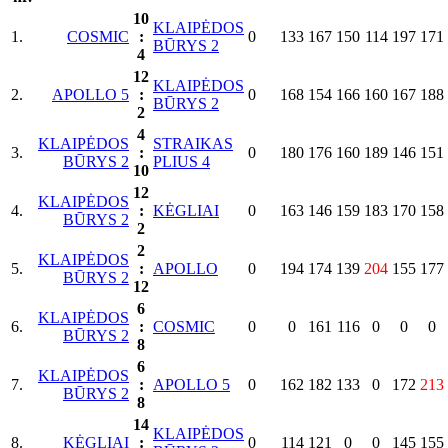
10
KLAIPĖDOS
1.
COSMIC
:
0
133
167
150
114
197
171
BŪRYS 2
4
12
KLAIPĖDOS
2.
APOLLO 5
:
0
168
154
166
160
167
188
BŪRYS 2
2
4
KLAIPĖDOS
STRAIKAS
3.
:
0
180
176
160
189
146
151
BŪRYS 2
PLIUS 4
10
12
KLAIPĖDOS
4.
:
KĖGLIAI
0
163
146
159
183
170
158
BŪRYS 2
2
2
KLAIPĖDOS
5.
:
APOLLO
0
194
174
139
204
155
177
BŪRYS 2
12
6
KLAIPĖDOS
6.
:
COSMIC
0
0
161
116
0
0
0
BŪRYS 2
8
6
KLAIPĖDOS
7.
:
APOLLO 5
0
162
182
133
0
172
213
BŪRYS 2
8
14
KLAIPĖDOS
8.
KĖGLIAI
:
0
114
121
0
0
145
155