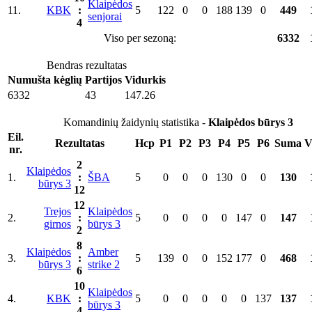
Klaipėdos
11.
KBK
:
5
122
0
0
188
139
0
449
senjorai
4
Viso per sezoną:
6332
Bendras rezultatas
Numušta kėglių
Partijos
Vidurkis
6332
43
147.26
Komandinių žaidynių statistika -
Klaipėdos būrys 3
Eil.
Rezultatas
Hcp
P1
P2
P3
P4
P5
P6
Suma
V
nr.
2
Klaipėdos
1.
:
ŠBA
5
0
0
0
130
0
0
130
būrys 3
12
12
Trejos
Klaipėdos
2.
:
5
0
0
0
0
147
0
147
girnos
būrys 3
2
8
Klaipėdos
Amber
3.
:
5
139
0
0
152
177
0
468
būrys 3
strike 2
6
10
Klaipėdos
4.
KBK
:
5
0
0
0
0
0
137
137
būrys 3
4