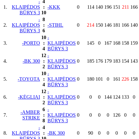
-
4
1.
KLAIPĖDOS
:
-KKK
0
114
140
196
151
211
166
BŪRYS 3
10
-
8
2.
KLAIPĖDOS
:
-STIHL
0
214
150
146
181
166
140
BŪRYS 3
6
10
-
3.
-PORTO
:
KLAIPĖDOS
0
145
0
167
168
158
159
4
BŪRYS 3
12
-
4.
-BK 300
:
KLAIPĖDOS
0
185
176
179
183
154
143
2
BŪRYS 3
10
-
5.
-TOYOTA
:
KLAIPĖDOS
0
180
101
0
161
226
158
4
BŪRYS 3
12
-
6.
-KĖGLIAI
:
KLAIPĖDOS
0
0
0
144
124
133
0
2
BŪRYS 3
6
-
-AMBER
7.
:
KLAIPĖDOS
0
0
0
0
126
0
0
STRIKE
8
BŪRYS 3
-
4
8.
KLAIPĖDOS
:
-BK 300
0
90
0
0
0
0
0
BŪRYS 3
10