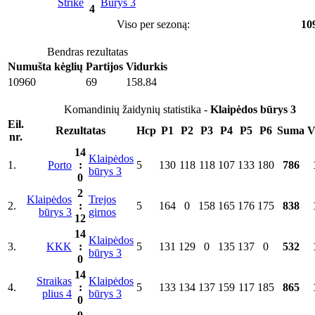
Strike
Būrys 3
4
Viso per sezoną:
10
Bendras rezultatas
Numušta kėglių
Partijos
Vidurkis
10960
69
158.84
Komandinių žaidynių statistika -
Klaipėdos būrys 3
Eil.
Rezultatas
Hcp
P1
P2
P3
P4
P5
P6
Suma
V
nr.
14
Klaipėdos
1.
Porto
:
5
130
118
118
107
133
180
786
būrys 3
0
2
Klaipėdos
Trejos
2.
:
5
164
0
158
165
176
175
838
būrys 3
girnos
12
14
Klaipėdos
3.
KKK
:
5
131
129
0
135
137
0
532
būrys 3
0
14
Straikas
Klaipėdos
4.
:
5
133
134
137
159
117
185
865
plius 4
būrys 3
0