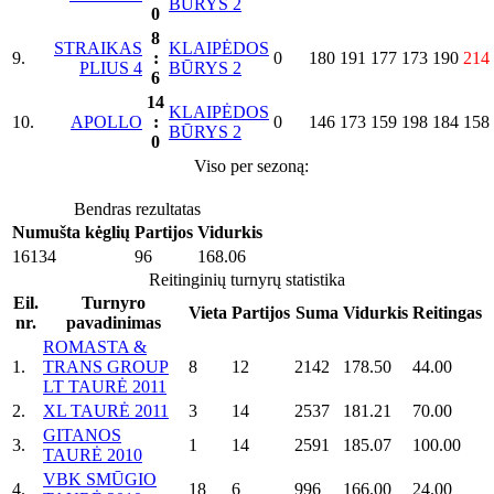
BŪRYS 2
0
8
STRAIKAS
KLAIPĖDOS
9.
:
0
180
191
177
173
190
214
PLIUS 4
BŪRYS 2
6
14
KLAIPĖDOS
10.
APOLLO
:
0
146
173
159
198
184
158
BŪRYS 2
0
Viso per sezoną:
Bendras rezultatas
Numušta kėglių
Partijos
Vidurkis
16134
96
168.06
Reitinginių turnyrų statistika
Eil.
Turnyro
Vieta
Partijos
Suma
Vidurkis
Reitingas
nr.
pavadinimas
ROMASTA &
1.
TRANS GROUP
8
12
2142
178.50
44.00
LT TAURĖ 2011
2.
XL TAURĖ 2011
3
14
2537
181.21
70.00
GITANOS
3.
1
14
2591
185.07
100.00
TAURĖ 2010
VBK SMŪGIO
4.
18
6
996
166.00
24.00