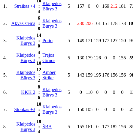
10
Klaipėdos
1.
Straikas +4
:
5
157
0
0
169
212
181
7
Būrys 3
4
6
Klaipėdos
2.
Akvasistema
:
5
230
206
161
151
178
173
10
Būrys 3
8
14
Klaipėdos
3.
:
Porto
5
149
171
159
177
127
150
9
Būrys 3
0
4
Klaipėdos
Trejos
4.
:
5
130
179
126
0
0
155
5
Būrys 3
Girnos
10
12
Klaipėdos
Amber
5.
:
5
143
159
195
176
156
156
9
Būrys 3
Strike
2
8
Klaipėdos
6.
KKK 2
:
5
0
110
0
0
0
0
1
Būrys 3
6
10
Klaipėdos
7.
Straikas +3
:
5
150
105
0
0
0
0
2
Būrys 3
4
10
Klaipėdos
8.
:
ŠBA
5
155
161
0
177
182
156
8
Būrys 3
4