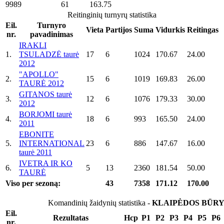
9989
61
163.75
Reitinginių turnyrų statistika
Eil.
Turnyro
Vieta
Partijos
Suma
Vidurkis
Reitingas
nr.
pavadinimas
IRAKLI
1.
TSULADZĖ taurė
17
6
1024
170.67
24.00
2012
"APOLLO"
2.
15
6
1019
169.83
26.00
TAURĖ 2012
GITANOS taurė
3.
12
6
1076
179.33
30.00
2012
BORJOMI taurė
4.
18
6
993
165.50
24.00
2011
EBONITE
5.
INTERNATIONAL
23
6
886
147.67
16.00
taurė 2011
IVETRA IR KO
6.
5
13
2360
181.54
50.00
TAURĖ
Viso per sezoną:
43
7358
171.12
170.00
Komandinių žaidynių statistika -
KLAIPĖDOS BŪRY
Eil.
Rezultatas
Hcp
P1
P2
P3
P4
P5
P6
nr.