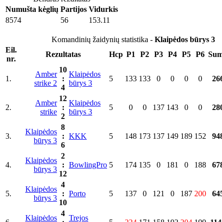
Numušta kėglių
Partijos
Vidurkis
8574
56
153.11
Komandinių žaidynių statistika -
Klaipėdos būrys 3
Eil.
Rezultatas
Hcp
P1
P2
P3
P4
P5
P6
Su
nr.
10
Amber
Klaipėdos
1.
:
5
133
133
0
0
0
0
26
strike 2
būrys 3
4
12
Amber
Klaipėdos
2.
:
5
0
0
137
143
0
0
28
strike
būrys 3
2
8
Klaipėdos
3.
:
KKK
5
148
173
137
149
189
152
94
būrys 3
6
2
Klaipėdos
4.
:
BowlingPro
5
174
135
0
181
0
188
67
būrys 3
12
4
Klaipėdos
5.
:
Porto
5
137
0
121
0
187
200
64
būrys 3
10
4
Klaipėdos
Trejos