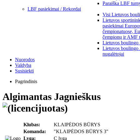
Paraiška LBF turny
LBF pasiekimai / Rekordai
Visi Lietuvos boul
Lietuvos sportinin
pasiekimai Europo
čempionatuose, Eu
čempionų ir AMF t
Lietuvos boulingo
Lietuvos boulingo
nugalėtojai
Nuorodos
Valdyba
Susisiekti
Pagrindinis
Algimantas Jagnieškus
Klubas:
KLAIPĖDOS BŪRYS
Komanda:
"KLAIPĖDOS BŪRYS 3"
Lyga:
C lyga