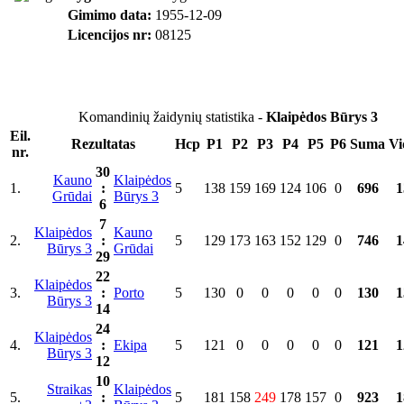
Gimimo data:
1955-12-09
Licencijos nr:
08125
Komandinių žaidynių statistika -
Klaipėdos Būrys 3
Eil.
Rezultatas
Hcp
P1
P2
P3
P4
P5
P6
Suma
Vi
nr.
30
Kauno
Klaipėdos
1.
:
5
138
159
169
124
106
0
696
1
Grūdai
Būrys 3
6
7
Klaipėdos
Kauno
2.
:
5
129
173
163
152
129
0
746
1
Būrys 3
Grūdai
29
22
Klaipėdos
3.
:
Porto
5
130
0
0
0
0
0
130
1
Būrys 3
14
24
Klaipėdos
4.
:
Ekipa
5
121
0
0
0
0
0
121
1
Būrys 3
12
10
Straikas
Klaipėdos
5.
:
5
181
158
249
178
157
0
923
1