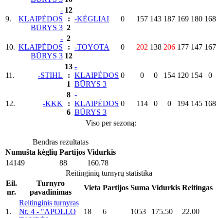
-
12
9.
KLAIPĖDOS
:
-KĖGLIAI
0
157
143
187
169
180
168
BŪRYS 3
2
-
2
10.
KLAIPĖDOS
:
-TOYOTA
0
202
138
206
177
147
167
BŪRYS 3
12
13
-
11.
-STIHL
:
KLAIPĖDOS
0
0
0
154
120
154
0
1
BŪRYS 3
8
-
12.
-KKK
:
KLAIPĖDOS
0
114
0
0
194
145
168
6
BŪRYS 3
Viso per sezoną:
Bendras rezultatas
Numušta kėglių
Partijos
Vidurkis
14149
88
160.78
Reitinginių turnyrų statistika
Eil.
Turnyro
Vieta
Partijos
Suma
Vidurkis
Reitingas
nr.
pavadinimas
Reitinginis turnyras
1.
Nr. 4 - "APOLLO
18
6
1053
175.50
22.00