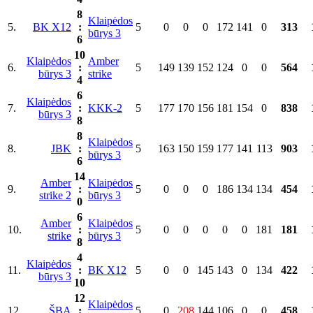
8
Klaipėdos
5.
BK X12
:
5
0
0
0
172
141
0
313
būrys 3
6
10
Klaipėdos
Amber
6.
:
5
149
139
152
124
0
0
564
būrys 3
strike
4
6
Klaipėdos
7.
:
KKK-2
5
177
170
156
181
154
0
838
būrys 3
8
8
Klaipėdos
8.
JBK
:
5
163
150
159
177
141
113
903
būrys 3
6
14
Amber
Klaipėdos
9.
:
5
0
0
0
186
134
134
454
strike 2
būrys 3
0
6
Amber
Klaipėdos
10.
:
5
0
0
0
0
0
181
181
strike
būrys 3
8
4
Klaipėdos
11.
:
BK X12
5
0
0
145
143
0
134
422
būrys 3
10
12
Klaipėdos
12.
ŠBA
:
5
0
208
144
106
0
0
458