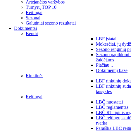
Artėjančios varžybos
Turnyrų TOP 10
Reitingai
Sezonai
Galutiniai sezono rezultatai
Dokumentai
Bendri
LBF įstatai
Mokesčiai, jų dydž
Sezono renginių p
Sezono papildomi 
žaidėjams
Plačiau...
Dokumentų bazė
Rinktinės
LBF rinktinių dok
LBF rinktinių sud
taisyklės
Reitingai
LBČ nuostatai
LBČ reglamentas
LBČ RT tipinis re
LBČ reitingų skai
tvarka
Paraiška LBČ reit