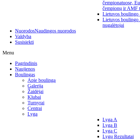
čempionatuose, Eu
čempionų ir AMF t
Lietuvos boulingo
Lietuvos boulingo
nugalėtojai
Nuorodos
Naudingos nuorodos
Valdyba
Susisiekti
Menu
Pagrindinis
Naujienos
Boulingas
Apie boulingą
Galerija
Žaidėjai
Klubai
Turnyrai
Centrai
Lyga
Lyga A
Lyga B
Lyga C
Lygų Rezultatai