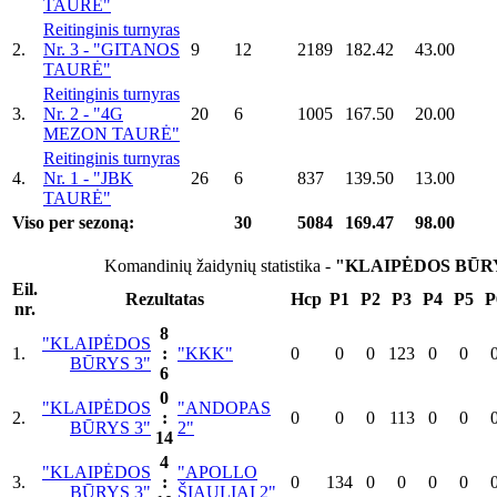
TAURĖ"
Reitinginis turnyras
2.
Nr. 3 - "GITANOS
9
12
2189
182.42
43.00
TAURĖ"
Reitinginis turnyras
3.
Nr. 2 - "4G
20
6
1005
167.50
20.00
MEZON TAURĖ"
Reitinginis turnyras
4.
Nr. 1 - "JBK
26
6
837
139.50
13.00
TAURĖ"
Viso per sezoną:
30
5084
169.47
98.00
Komandinių žaidynių statistika -
"KLAIPĖDOS BŪRY
Eil.
Rezultatas
Hcp
P1
P2
P3
P4
P5
P
nr.
8
"KLAIPĖDOS
1.
:
"KKK"
0
0
0
123
0
0
BŪRYS 3"
6
0
"KLAIPĖDOS
"ANDOPAS
2.
:
0
0
0
113
0
0
BŪRYS 3"
2"
14
4
"KLAIPĖDOS
"APOLLO
3.
:
0
134
0
0
0
0
BŪRYS 3"
ŠIAULIAI 2"