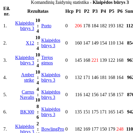
Komandinių žaidynių statistika -
Klaipėdos būrys 3
Eil.
Rezultatas
Hcp
P1
P2
P3
P4
P5
P6
Su
nr.
10
Klaipėdos
1.
:
Porto
0
206
178
184
182
193
182
112
būrys 3
4
10
Klaipėdos
2.
X12
:
0
160
147
149
154
110
134
85
būrys 3
4
10
Klaipėdos
Trejos
3.
:
0
145
168
221
139
122
168
96
būrys 3
girnos
4
10
Amber
Klaipėdos
4.
:
0
132
171
146
181
168
164
96
strike
būrys 3
4
4
Carrus
Klaipėdos
5.
:
0
116
142
156
147
158
157
87
Navalis
būrys 3
10
8
Klaipėdos
6.
BK300
:
0
135
151
175
171
165
145
94
būrys 3
6
2
Klaipėdos
7.
:
BowlingPro
0
182
169
177
150
179
248
110
būrys 3