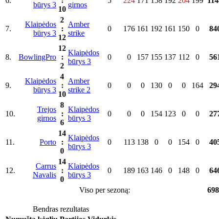
6.
:
5
224
171
158
192
204
199
114
būrys 3
girnos
10
2
Klaipėdos
Amber
7.
:
0
176
161
192
161
150
0
84
būrys 3
strike
12
12
Klaipėdos
8.
BowlingPro
:
0
0
157
155
137
112
0
56
būrys 3
2
4
Klaipėdos
Amber
9.
:
0
0
0
130
0
0
164
29
būrys 3
strike 2
10
8
Trejos
Klaipėdos
10.
:
0
0
0
154
123
0
0
27
girnos
būrys 3
6
14
Klaipėdos
11.
Porto
:
0
113
138
0
0
154
0
40
būrys 3
0
14
Carrus
Klaipėdos
12.
:
0
189
163
146
0
148
0
64
Navalis
būrys 3
0
Viso per sezoną:
698
Bendras rezultatas