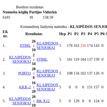
Bendras rezultatas
Numušta kėglių
Partijos
Vidurkis
6185
39
158.59
Komandinių žaidynių statistika -
KLAIPĖDOS SENJO
Eil.
Rezultatas
Hcp
P1
P2
P3
P4
P5
P6
nr.
26
KLAIPĖDOS
1.
STIHL
:
5
176
163
216
174
143
0
SENJORAI
10
2
KLAIPĖDOS
2.
:
STIHL
5
161
119
164
137
159
0
SENJORAI
34
28
KLAIPĖDOS
3.
PORTO
:
5
108
134
102
137
126
0
SENJORAI
8
16
KLAIPĖDOS
4.
KKK-2
:
5
0
0
0
151
157
0
SENJORAI
20
26
KLAIPĖDOS
5.
:
BK X12
5
0
129
0
0
124
0
SENJORAI
10