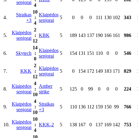
senjorai
4
10
Straikas
Klaipėdos
4.
:
5
0
0
0
111
130
102
343
+3
senjorai
4
2
Klaipėdos
5.
:
KBK
5
189
143
137
190
166
161
986
senjorai
12
14
Klaipėdos
6.
Skytech
:
5
154
131
151
110
0
0
546
senjorai
0
2
Klaipėdos
7.
KKK
:
5
0
154
172
149
183
171
829
senjorai
12
4
Klaipėdos
Amber
8.
:
5
125
0
99
0
0
0
224
senjorai
strike
10
4
Klaipėdos
Straikas
9.
:
5
110
136
112
159
150
99
766
senjorai
+3
10
10
Klaipėdos
10.
:
KKK-2
5
138
167
0
137
169
142
753
senjorai
4
10