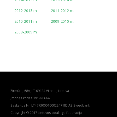
2012-2013 m.
2011-2012 m.
2010-2011 m.
2009-2010 m.
2008-2009 m.
Žirmūnų 68A, LT-09124 Vilnius, Lietuva
Įmonės kodas 191920664
Sąskaitos Nr. LT477300010002247185 AB Swedbank
Copyright © 2017 Lietuvos boulingo federacija.