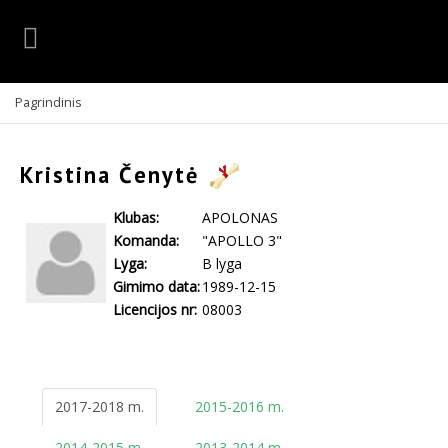
Pagrindinis
Kristina Čenytė
Klubas:
APOLONAS
Komanda:
"APOLLO 3"
Lyga:
B lyga
Gimimo data:
1989-12-15
Licencijos nr:
08003
2017-2018 m.
2015-2016 m.
2014-2015 m.
2013-2014 m.