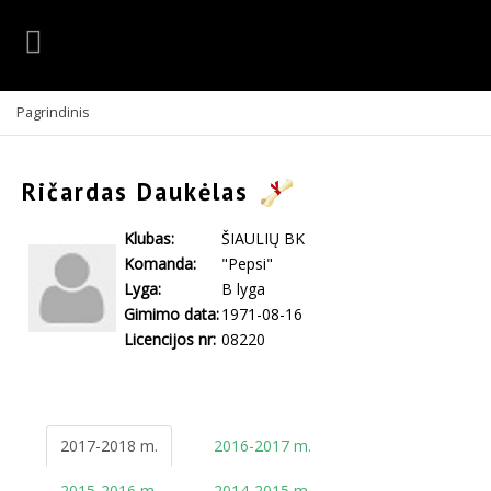
Pagrindinis
Ričardas Daukėlas
Klubas:
ŠIAULIŲ BK
Komanda:
"Pepsi"
Lyga:
B lyga
Gimimo data:
1971-08-16
Licencijos nr:
08220
2017-2018 m.
2016-2017 m.
2015-2016 m.
2014-2015 m.